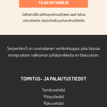
TILAA UUTISKIRJE
Jättämällä sähköpostiosoitteesi saat tietoa
uutuuksista, tarjouksista ja kausituotteista
Serpentiini.fi on suomalainen verkkokauppa, joka tarjoaa
monipuolisen valikoiman juhlatarvikkeita eri tilaisuuksiin.
TOIMITUS- JA PALAUTUSTIEDOT
Toimitusehdot
Yhteystiedot
Maksuehdot