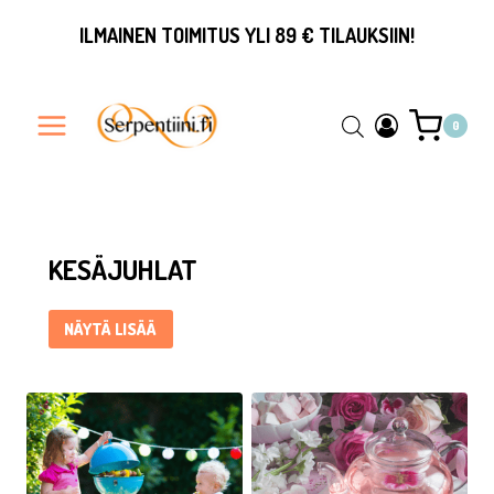
Siirry
ILMAINEN TOIMITUS YLI 89 € TILAUKSIIN!
sisältöön
0
Kesäjuhlat ... Content continues. Activate the Näytä lisää but
KESÄJUHLAT
NÄYTÄ LISÄÄ