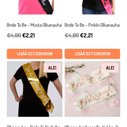
Bride To Be – Musta Olkanauha
Bride To Be – Pinkki Olkanauha
Alkuperäinen
Nykyinen
Alkuperäinen
Nykyinen
€
4,90
€
2,21
€
4,90
€
2,21
hinta
hinta
hinta
hinta
oli:
on:
oli:
on:
LISÄÄ OSTOSKORIIN
LISÄÄ OSTOSKORIIN
€4,90.
€2,21.
€4,90.
€2,21.
ALE!
ALE!