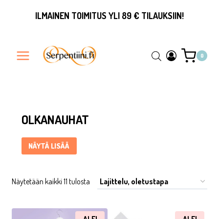
Siirry
ILMAINEN TOIMITUS YLI 89 € TILAUKSIIN!
sisältöön
0
Olkanauhat ... Content continues. Activate the Näytä lisää bu
OLKANAUHAT
NÄYTÄ LISÄÄ
Näytetään kaikki 11 tulosta