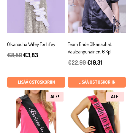
Olkanauha Wifey For Lifey
Team Bride Olkanauhat,
Vaaleanpunainen, 6 Kpl
Alkuperäinen
Nykyinen
€
8,50
€
3,83
Alkuperäinen
Nykyinen
€
22,90
€
10,31
hinta
hinta
hinta
hinta
oli:
on:
oli:
on:
LISÄÄ OSTOSKORIIN
LISÄÄ OSTOSKORIIN
€8,50.
€3,83.
€22,90.
€10,31.
ALE!
ALE!