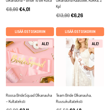
Olkanauha – Bride To Be Kulta
Olkanauha Kaasoille, Kukka, 2
Kpl
Alkuperäinen
Nykyinen
€
8,90
€
4,01
Alkuperäinen
Nykyinen
€
13,90
€
6,26
hinta
hinta
hinta
hinta
oli:
on:
oli:
on:
LISÄÄ OSTOSKORIIN
LISÄÄ OSTOSKORIIN
€8,90.
€4,01.
€13,90.
€6,26.
ALE!
ALE!
Roosa BrideSquad Olkanauha
Team Bride Olkanauha,
– Kultateksti
Ruusukultateksti
Alkuperäinen
Nykyinen
Alkuperäinen
Nykyinen