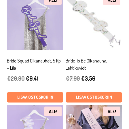
ALE!
ALE!
Bride Squad Olkanauhat, 5 Kpl
Bride To Be Olkanauha,
– Lila
Lehtikuviot
Alkuperäinen
Nykyinen
Alkuperäinen
Nykyinen
€
20,90
€
9,41
€
7,90
€
3,56
hinta
hinta
hinta
hinta
oli:
on:
oli:
on:
LISÄÄ OSTOSKORIIN
LISÄÄ OSTOSKORIIN
€20,90.
€9,41.
€7,90.
€3,56.
ALE!
ALE!