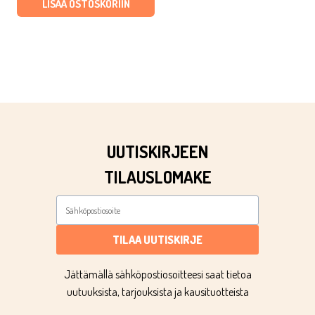
oli:
on:
LISÄÄ OSTOSKORIIN
€6,90.
€3,11.
UUTISKIRJEEN
TILAUSLOMAKE
TILAA UUTISKIRJE
Jättämällä sähköpostiosoitteesi saat tietoa
uutuuksista, tarjouksista ja kausituotteista