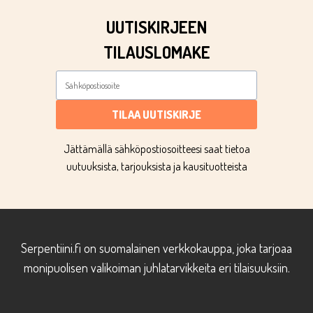
UUTISKIRJEEN
TILAUSLOMAKE
TILAA UUTISKIRJE
Jättämällä sähköpostiosoitteesi saat tietoa
uutuuksista, tarjouksista ja kausituotteista
Serpentiini.fi on suomalainen verkkokauppa, joka tarjoaa
monipuolisen valikoiman juhlatarvikkeita eri tilaisuuksiin.