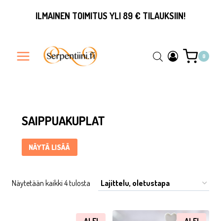
Siirry
ILMAINEN TOIMITUS YLI 89 € TILAUKSIIN!
sisältöön
0
Saippuakuplat ... Content continues. Activate the Näytä lisää
SAIPPUAKUPLAT
NÄYTÄ LISÄÄ
Näytetään kaikki 4 tulosta