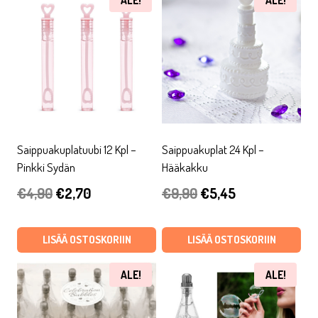
ALE!
ALE!
Saippuakuplatuubi 12 Kpl –
Saippuakuplat 24 Kpl –
Pinkki Sydän
Hääkakku
Alkuperäinen
Nykyinen
Alkuperäinen
Nykyinen
€
4,90
€
2,70
€
9,90
€
5,45
hinta
hinta
hinta
hinta
oli:
on:
oli:
on:
LISÄÄ OSTOSKORIIN
LISÄÄ OSTOSKORIIN
€4,90.
€2,70.
€9,90.
€5,45.
ALE!
ALE!