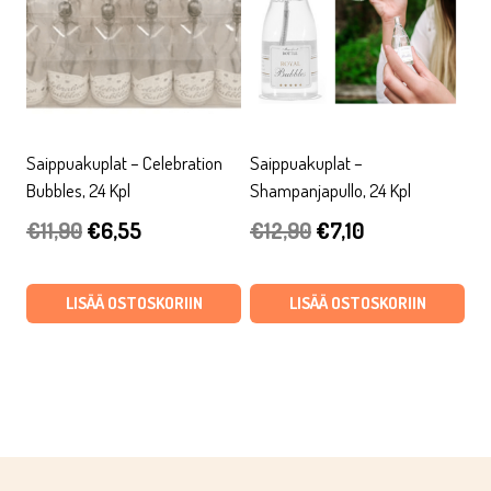
Saippuakuplat – Celebration
Saippuakuplat –
Bubbles, 24 Kpl
Shampanjapullo, 24 Kpl
Alkuperäinen
Nykyinen
Alkuperäinen
Nykyinen
€
11,90
€
6,55
€
12,90
€
7,10
hinta
hinta
hinta
hinta
oli:
on:
oli:
on:
LISÄÄ OSTOSKORIIN
LISÄÄ OSTOSKORIIN
€11,90.
€6,55.
€12,90.
€7,10.