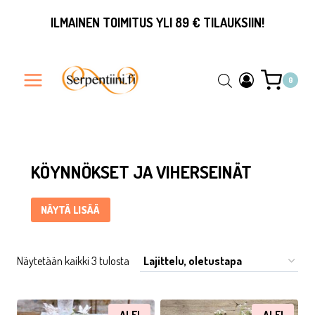
Siirry
ILMAINEN TOIMITUS YLI 89 € TILAUKSIIN!
sisältöön
0
Köynnökset ja viherseinät ... Content continues. Activate the
KÖYNNÖKSET JA VIHERSEINÄT
NÄYTÄ LISÄÄ
Näytetään kaikki 3 tulosta