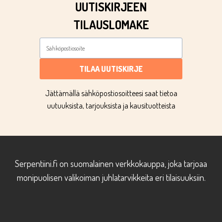
UUTISKIRJEEN
TILAUSLOMAKE
TILAA UUTISKIRJE
Jättämällä sähköpostiosoitteesi saat tietoa
uutuuksista, tarjouksista ja kausituotteista
Serpentiini.fi on suomalainen verkkokauppa, joka tarjoaa
monipuolisen valikoiman juhlatarvikkeita eri tilaisuuksiin.