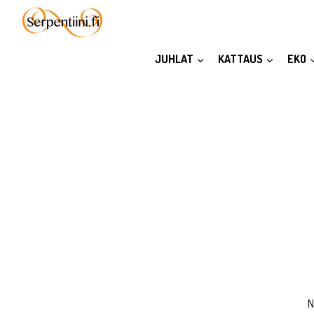
Siirry
sisältöön
JUHLAT
KATTAUS
EKO
N