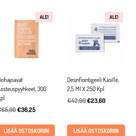
ALE!
ALE!
iohajoavat
Desinfiointigeeli Käsille,
osteuspyyhkeet, 300
2,5 Ml X 250 Kpl
pl
Alkuperäinen
Nykyinen
€
42,90
€
23,60
Alkuperäinen
Nykyinen
€
65,90
€
36,25
hinta
hinta
hinta
hinta
oli:
on:
oli:
on:
€42,90.
€23,60.
LISÄÄ OSTOSKORIIN
LISÄÄ OSTOSKORIIN