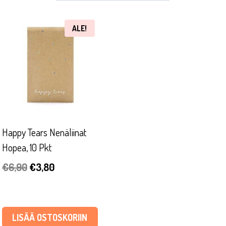
ALE!
Happy Tears Nenäliinat
Hopea, 10 Pkt
Alkuperäinen
Nykyinen
€
6,90
€
3,80
hinta
hinta
oli:
on:
€6,90.
€3,80.
LISÄÄ OSTOSKORIIN