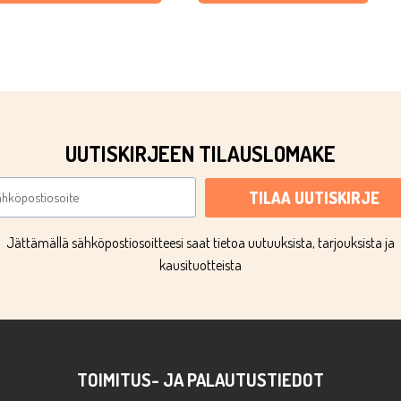
€65,90.
€36,25.
UUTISKIRJEEN TILAUSLOMAKE
TILAA UUTISKIRJE
Jättämällä sähköpostiosoitteesi saat tietoa uutuuksista, tarjouksista ja
kausituotteista
TOIMITUS- JA PALAUTUSTIEDOT