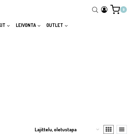
0
KIT
LEIVONTA
OUTLET
sää button to reveal the full content.