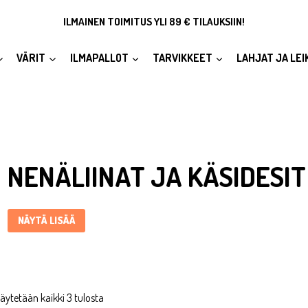
ILMAINEN TOIMITUS YLI 89 € TILAUKSIIN!
VÄRIT
ILMAPALLOT
TARVIKKEET
LAHJAT JA LEI
Nenäliinat ja käsidesit ... Content continues. Activate the Näytä li
NENÄLIINAT JA KÄSIDESIT
NÄYTÄ LISÄÄ
äytetään kaikki 3 tulosta