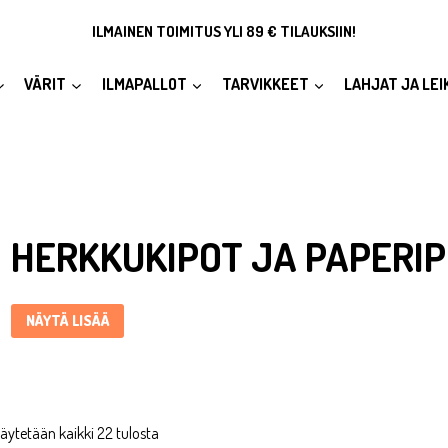
ILMAINEN TOIMITUS YLI 89 € TILAUKSIIN!
VÄRIT
ILMAPALLOT
TARVIKKEET
LAHJAT JA LEI
Herkkukipot ja paperipussit ... Content continues. Activate the Nä
HERKKUKIPOT JA PAPERIP
NÄYTÄ LISÄÄ
äytetään kaikki 22 tulosta