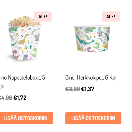
ALE!
ALE!
ino Naposteluboxit, 5
Dino-Herkkukipot, 6 Kpl
pl
Alkuperäinen
Nykyinen
€
3,90
€
1,37
Alkuperäinen
Nykyinen
€
4,90
€
1,72
hinta
hinta
hinta
hinta
oli:
on:
oli:
on:
€3,90.
€1,37.
LISÄÄ OSTOSKORIIN
LISÄÄ OSTOSKORIIN
€4,90.
€1,72.