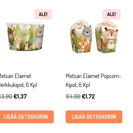
ALE!
ALE!
etsän Eläimet
Metsän Eläimet Popcorn-
erkkukipot, 6 Kpl
Kipot, 6 Kpl
Alkuperäinen
Nykyinen
Alkuperäinen
Nykyinen
€
3,90
€
1,37
€
4,90
€
1,72
hinta
hinta
hinta
hinta
oli:
on:
oli:
on:
LISÄÄ OSTOSKORIIN
LISÄÄ OSTOSKORIIN
€3,90.
€1,37.
€4,90.
€1,72.