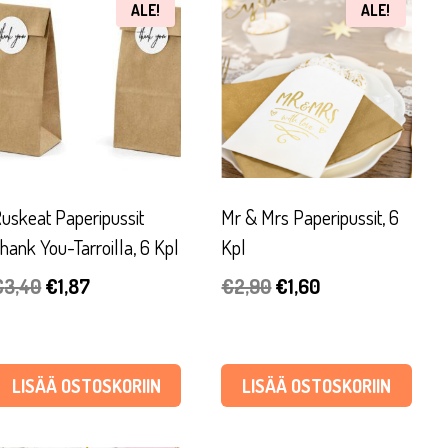
ALE!
ALE!
uskeat Paperipussit
Mr & Mrs Paperipussit, 6
hank You-Tarroilla, 6 Kpl
Kpl
Alkuperäinen
Nykyinen
Alkuperäinen
Nykyinen
€
3,40
€
1,87
€
2,90
€
1,60
hinta
hinta
hinta
hinta
oli:
on:
oli:
on:
€3,40.
€1,87.
€2,90.
€1,60.
LISÄÄ OSTOSKORIIN
LISÄÄ OSTOSKORIIN