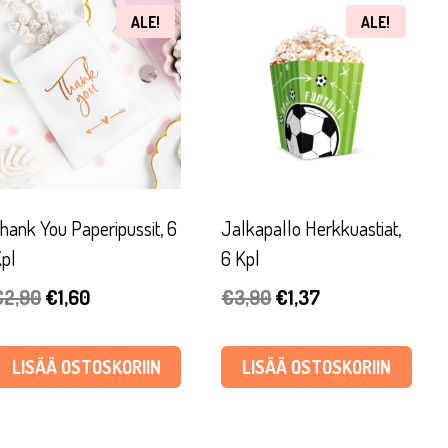
ALE!
ALE!
hank You Paperipussit, 6
Jalkapallo Herkkuastiat,
pl
6 Kpl
Alkuperäinen
Nykyinen
Alkuperäinen
Nykyinen
€
2,90
€
1,60
€
3,90
€
1,37
hinta
hinta
hinta
hinta
oli:
on:
oli:
on:
LISÄÄ OSTOSKORIIN
LISÄÄ OSTOSKORIIN
€2,90.
€1,60.
€3,90.
€1,37.