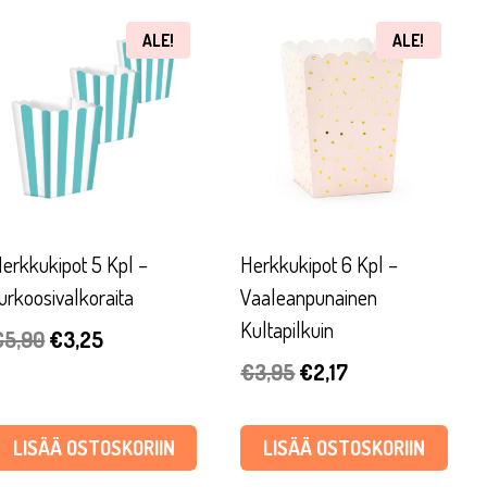
ALE!
ALE!
erkkukipot 5 Kpl –
Herkkukipot 6 Kpl –
urkoosivalkoraita
Vaaleanpunainen
Kultapilkuin
Alkuperäinen
Nykyinen
€
5,90
€
3,25
Alkuperäinen
Nykyinen
€
3,95
€
2,17
hinta
hinta
hinta
hinta
oli:
on:
oli:
on:
€5,90.
€3,25.
LISÄÄ OSTOSKORIIN
LISÄÄ OSTOSKORIIN
€3,95.
€2,17.