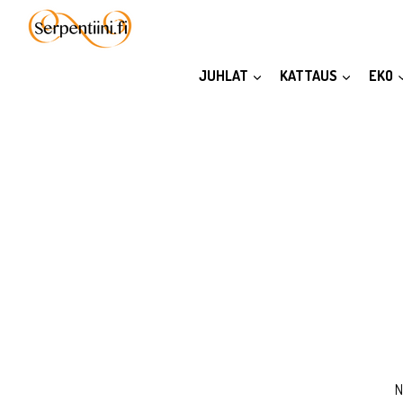
Siirry
sisältöön
JUHLAT
KATTAUS
EKO
N