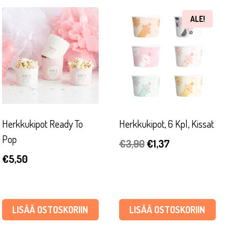
ALE!
Herkkukipot Ready To
Herkkukipot, 6 Kpl, Kissat
Pop
Alkuperäinen
Nykyinen
€
3,90
€
1,37
€
5,50
hinta
hinta
oli:
on:
€3,90.
€1,37.
LISÄÄ OSTOSKORIIN
LISÄÄ OSTOSKORIIN