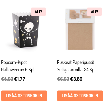
ALE!
ALE!
Popcorn-Kipot
Ruskeat Paperipussit
Halloweeniin 6 Kpl
Sulkijatarroilla, 24 Kpl
Alkuperäinen
Nykyinen
Alkuperäinen
Nykyinen
€
5,90
€
1,77
€
6,90
€
3,80
hinta
hinta
hinta
hinta
oli:
on:
oli:
on:
LISÄÄ OSTOSKORIIN
LISÄÄ OSTOSKORIIN
€5,90.
€1,77.
€6,90.
€3,80.