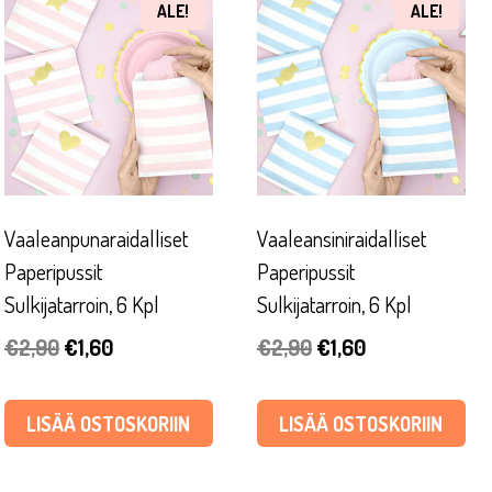
ALE!
ALE!
Vaaleanpunaraidalliset
Vaaleansiniraidalliset
Paperipussit
Paperipussit
Sulkijatarroin, 6 Kpl
Sulkijatarroin, 6 Kpl
Alkuperäinen
Nykyinen
Alkuperäinen
Nykyinen
€
2,90
€
1,60
€
2,90
€
1,60
hinta
hinta
hinta
hinta
oli:
on:
oli:
on:
LISÄÄ OSTOSKORIIN
LISÄÄ OSTOSKORIIN
€2,90.
€1,60.
€2,90.
€1,60.