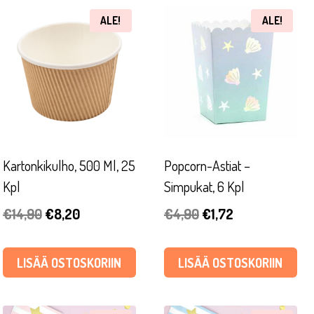
ALE!
ALE!
Kartonkikulho, 500 Ml, 25
Popcorn-Astiat –
Kpl
Simpukat, 6 Kpl
Alkuperäinen
Nykyinen
Alkuperäinen
Nykyinen
€
14,90
€
8,20
€
4,90
€
1,72
hinta
hinta
hinta
hinta
oli:
on:
oli:
on:
LISÄÄ OSTOSKORIIN
LISÄÄ OSTOSKORIIN
€14,90.
€8,20.
€4,90.
€1,72.