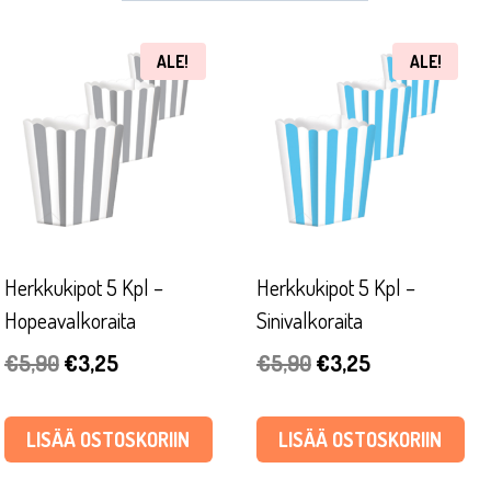
ALE!
ALE!
Herkkukipot 5 Kpl –
Herkkukipot 5 Kpl –
Hopeavalkoraita
Sinivalkoraita
Alkuperäinen
Nykyinen
Alkuperäinen
Nykyinen
€
5,90
€
3,25
€
5,90
€
3,25
hinta
hinta
hinta
hinta
oli:
on:
oli:
on:
LISÄÄ OSTOSKORIIN
LISÄÄ OSTOSKORIIN
€5,90.
€3,25.
€5,90.
€3,25.