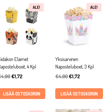
ALE!
ALE!
iidakon Eläimet
Yksisarvinen
aposteluboxit, 4 Kpl
Naposteluboxit, 3 Kpl
Alkuperäinen
Nykyinen
Alkuperäinen
Nykyinen
€
4,90
€
1,72
€
4,90
€
1,72
hinta
hinta
hinta
hinta
oli:
on:
oli:
on:
LISÄÄ OSTOSKORIIN
LISÄÄ OSTOSKORIIN
€4,90.
€1,72.
€4,90.
€1,72.