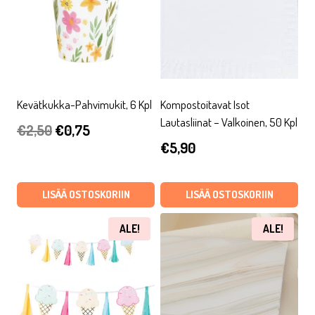
Kevätkukka-Pahvimukit, 6 Kpl
Kompostoitavat Isot
Lautasliinat – Valkoinen, 50 Kpl
Alkuperäinen
Nykyinen
€
2,50
€
0,75
€
5,90
hinta
hinta
oli:
on:
LISÄÄ OSTOSKORIIN
LISÄÄ OSTOSKORIIN
€2,50.
€0,75.
ALE!
ALE!