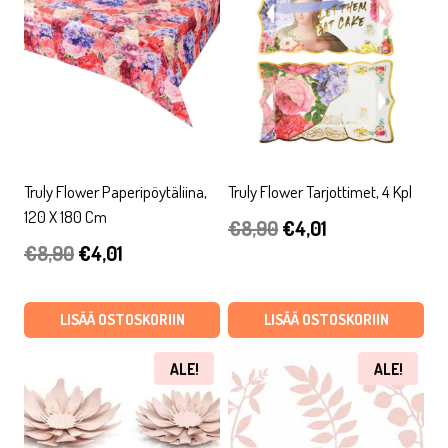
Truly Flower Paperipöytäliina,
Truly Flower Tarjottimet, 4 Kpl
120 X 180 Cm
Alkuperäinen
Nykyinen
€
8,90
€
4,01
Alkuperäinen
Nykyinen
€
8,90
€
4,01
hinta
hinta
hinta
hinta
oli:
on:
oli:
on:
LISÄÄ OSTOSKORIIN
LISÄÄ OSTOSKORIIN
€8,90.
€4,01.
€8,90.
€4,01.
ALE!
ALE!