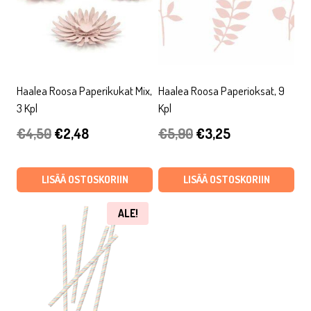
Haalea Roosa Paperikukat Mix,
Haalea Roosa Paperioksat, 9
3 Kpl
Kpl
Alkuperäinen
Nykyinen
Alkuperäinen
Nykyinen
€
4,50
€
2,48
€
5,90
€
3,25
hinta
hinta
hinta
hinta
oli:
on:
oli:
on:
LISÄÄ OSTOSKORIIN
LISÄÄ OSTOSKORIIN
€4,50.
€2,48.
€5,90.
€3,25.
ALE!