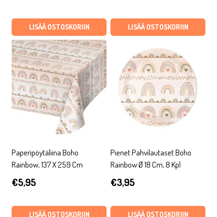
hinta
hinta
oli:
on:
oli:
on:
LISÄÄ OSTOSKORIIN
LISÄÄ OSTOSKORIIN
€4,50.
€1,35.
€9,95.
€2,99.
Paperipöytäliina Boho
Pienet Pahvilautaset Boho
Rainbow, 137 X 259 Cm
Rainbow Ø 18 Cm, 8 Kpl
€
5,95
€
3,95
LISÄÄ OSTOSKORIIN
LISÄÄ OSTOSKORIIN