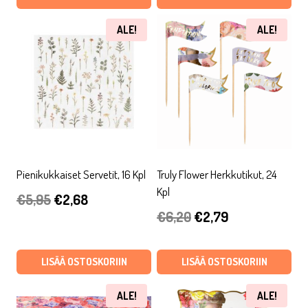
ALE!
ALE!
Pienikukkaiset Servetit, 16 Kpl
Truly Flower Herkkutikut, 24
Kpl
Alkuperäinen
Nykyinen
€
5,95
€
2,68
Alkuperäinen
Nykyinen
€
6,20
€
2,79
hinta
hinta
hinta
hinta
oli:
on:
oli:
on:
LISÄÄ OSTOSKORIIN
LISÄÄ OSTOSKORIIN
€5,95.
€2,68.
€6,20.
€2,79.
ALE!
ALE!