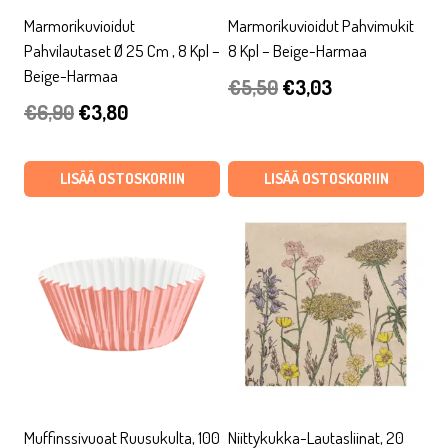
Marmorikuvioidut
Marmorikuvioidut Pahvimukit
Pahvilautaset Ø 25 Cm , 8 Kpl –
8 Kpl – Beige-Harmaa
Beige-Harmaa
Alkuperäinen
Nykyinen
€
5,50
€
3,03
Alkuperäinen
Nykyinen
€
6,90
€
3,80
hinta
hinta
hinta
hinta
oli:
on:
oli:
on:
LISÄÄ OSTOSKORIIN
LISÄÄ OSTOSKORIIN
€5,50.
€3,03.
€6,90.
€3,80.
Muffinssivuoat Ruusukulta, 100
Niittykukka-Lautasliinat, 20