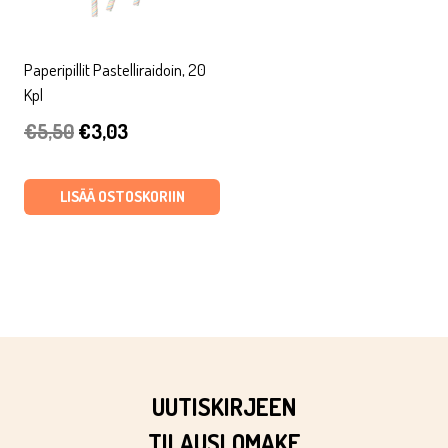
Paperipillit Pastelliraidoin, 20
Kpl
Alkuperäinen
Nykyinen
€
5,50
€
3,03
hinta
hinta
oli:
on:
LISÄÄ OSTOSKORIIN
€5,50.
€3,03.
UUTISKIRJEEN
TILAUSLOMAKE