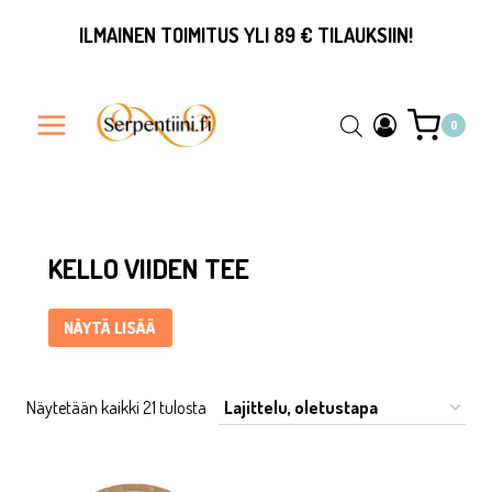
Siirry
ILMAINEN TOIMITUS YLI 89 € TILAUKSIIN!
sisältöön
0
Kello viiden tee ... Content continues. Activate the Näytä lis
KELLO VIIDEN TEE
NÄYTÄ LISÄÄ
Näytetään kaikki 21 tulosta