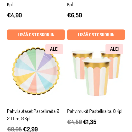
Kpl
Kpl
€
4,90
€
6,50
LISÄÄ OSTOSKORIIN
LISÄÄ OSTOSKORIIN
ALE!
ALE!
Pahvilautaset Pastelliraita Ø
Pahvimukit Pastelliraita, 8 Kpl
23 Cm, 8 Kpl
Alkuperäinen
Nykyinen
€
4,50
€
1,35
Alkuperäinen
Nykyinen
€
9,95
€
2,99
hinta
hinta