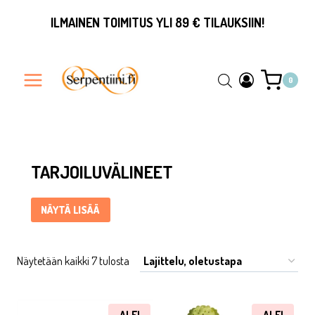
Siirry
ILMAINEN TOIMITUS YLI 89 € TILAUKSIIN!
sisältöön
0
Tarjoiluvälineet ... Content continues. Activate the Näytä lisä
TARJOILUVÄLINEET
NÄYTÄ LISÄÄ
Näytetään kaikki 7 tulosta