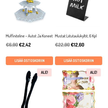
Muffiniteline – Autot Ja Koneet
Mustat Liitutaulukyltit, 6 Kpl
Alkuperäinen
Nykyinen
Alkuperäinen
Nykyinen
€
6,90
€
2,42
€
22,90
€
12,60
hinta
hinta
hinta
hinta
oli:
on:
oli:
on:
LISÄÄ OSTOSKORIIN
LISÄÄ OSTOSKORIIN
€6,90.
€2,42.
€22,90.
€12,60.
ALE!
ALE!