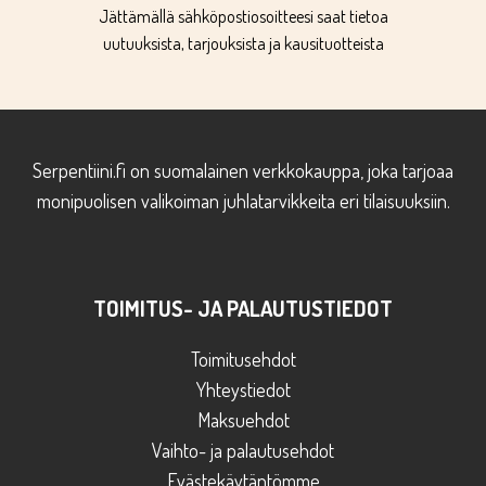
Jättämällä sähköpostiosoitteesi saat tietoa
uutuuksista, tarjouksista ja kausituotteista
Serpentiini.fi on suomalainen verkkokauppa, joka tarjoaa
monipuolisen valikoiman juhlatarvikkeita eri tilaisuuksiin.
TOIMITUS- JA PALAUTUSTIEDOT
Toimitusehdot
Yhteystiedot
Maksuehdot
Vaihto- ja palautusehdot
Evästekäytäntömme