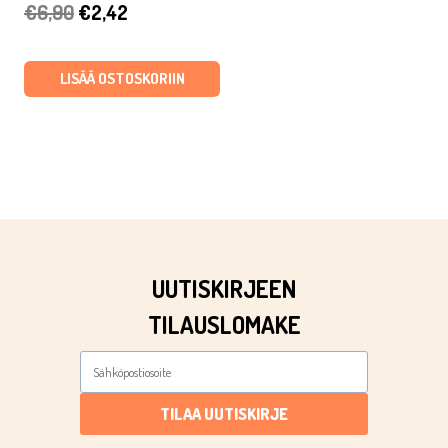
Alkuperäinen
Nykyinen
€
6,90
€
2,42
hinta
hinta
oli:
on:
LISÄÄ OSTOSKORIIN
€6,90.
€2,42.
UUTISKIRJEEN
TILAUSLOMAKE
TILAA UUTISKIRJE