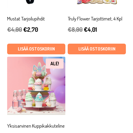
Mustat Tarjoilupihdit
Truly Flower Tarjottimet, 4 Kpl
Alkuperäinen
Nykyinen
Alkuperäinen
Nykyinen
€
4,90
€
2,70
€
8,90
€
4,01
hinta
hinta
hinta
hinta
oli:
on:
oli:
on:
LISÄÄ OSTOSKORIIN
LISÄÄ OSTOSKORIIN
€4,90.
€2,70.
€8,90.
€4,01.
ALE!
Yksisarvinen Kuppikakkuteline