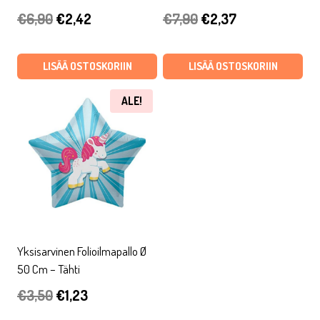
Alkuperäinen
Nykyinen
Alkuperäinen
Nykyinen
€
6,90
€
2,42
€
7,90
€
2,37
hinta
hinta
hinta
hinta
oli:
on:
oli:
on:
LISÄÄ OSTOSKORIIN
LISÄÄ OSTOSKORIIN
€6,90.
€2,42.
€7,90.
€2,37.
ALE!
Yksisarvinen Folioilmapallo Ø
50 Cm – Tähti
Alkuperäinen
Nykyinen
€
3,50
€
1,23
hinta
hinta