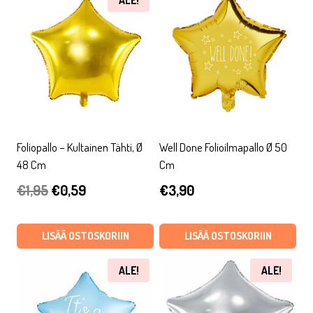
ALE!
Foliopallo – Kultainen Tähti, Ø
Well Done Folioilmapallo Ø 50
48 Cm
Cm
Alkuperäinen
Nykyinen
€
1,95
€
0,59
€
3,90
hinta
hinta
oli:
on:
LISÄÄ OSTOSKORIIN
LISÄÄ OSTOSKORIIN
€1,95.
€0,59.
ALE!
ALE!