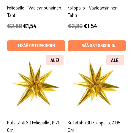
Foliopallo – Vaaleanpunainen
Foliopallo – Vaaleansininen
Tähti
Tähti
Alkuperäinen
Nykyinen
Alkuperäinen
Nykyinen
€
2,80
€
1,54
€
2,80
€
1,54
hinta
hinta
hinta
hinta
oli:
on:
oli:
on:
LISÄÄ OSTOSKORIIN
LISÄÄ OSTOSKORIIN
€2,80.
€1,54.
€2,80.
€1,54.
ALE!
ALE!
Kultatähti 3D Foliopallo , Ø 70
Kultatähti 3D Foliopallo, Ø 95
Cm
Cm