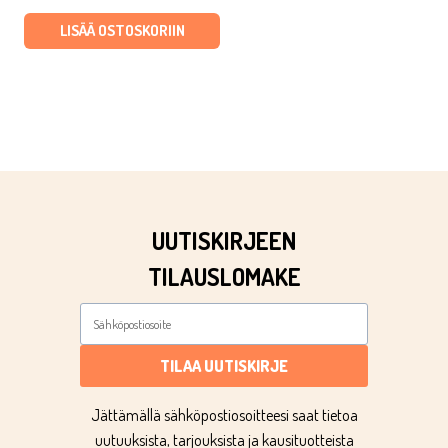
oli:
on:
LISÄÄ OSTOSKORIIN
€3,50.
€1,23.
UUTISKIRJEEN
TILAUSLOMAKE
TILAA UUTISKIRJE
Jättämällä sähköpostiosoitteesi saat tietoa
uutuuksista, tarjouksista ja kausituotteista