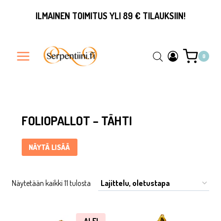
Siirry
ILMAINEN TOIMITUS YLI 89 € TILAUKSIIN!
sisältöön
0
Foliopallot – tähti ... Content continues. Activate the Näytä l
FOLIOPALLOT – TÄHTI
NÄYTÄ LISÄÄ
Näytetään kaikki 11 tulosta