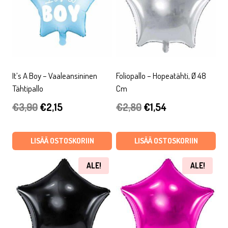
It’s A Boy – Vaaleansininen
Foliopallo – Hopeatähti, Ø 48
Tähtipallo
Cm
Alkuperäinen
Nykyinen
Alkuperäinen
Nykyinen
€
3,90
€
2,15
€
2,80
€
1,54
hinta
hinta
hinta
hinta
oli:
on:
oli:
on:
LISÄÄ OSTOSKORIIN
LISÄÄ OSTOSKORIIN
€3,90.
€2,15.
€2,80.
€1,54.
ALE!
ALE!