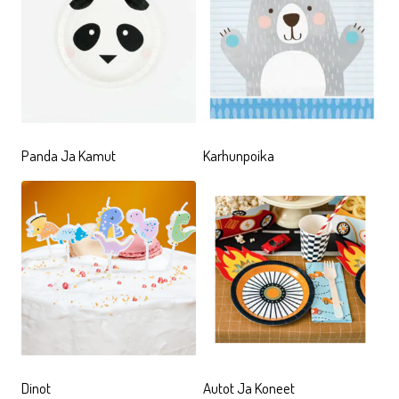
kauniita. Herkullisen pastellit sävyt sekä uljas ja
kaunis Yksisarvinen kattaus- ja koristetarvikkeissa
nostattavat juhlatunnelman korkealle, melkeinpä
laukalle
Kutsun juhliin voi lähettää teeman
mukaisilla kutsukorteilla.
Yksisarvis-
valikoimassamme
on myös kaverilahjoiksi sopivia
Panda Ja Kamut
Karhunpoika
tuotteita, kuten liituja, kyniä, kumeja ja vihkoja,
tarroja ja paljon muuta.
MERENNEITO
Merenneito
on iki-ihana, klassinen hahmo, joka
toimii lasten teemajuhlien yhtenä varmana
suosikkina vuodesta toiseen. Merihevoset, simpukat,
kalat ja vedenalaiset kasvit koristavat kauniin
merenneidon lisäksi niin kattaus- kuin muita
koristetarvikkeita. Turkoosin, vedenvihreän ja lilan
Dinot
Autot Ja Koneet