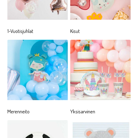
kauemmaksikin pitkän kaulansa avulla. Viidakon
eläinten juhlissa voi tömistellä ja karjahdella luvan
kanssa
1-Vuotisjuhlat
Kisut
KARHUNPOIKA
Somat
Karhunpoika
-sarjaan kuuluvat lempeät,
vaaleansinisävyiset kattaustarvikkeet pikkukarhujen
teemajuhlissa rauhoittavat pienet juhlijat pöydän
ääreen, ainakin hetkeksi. Tankkauksen jälkeen
karhukävelyt ja muut menevät leikit alkavat taas
vetää puoleensa
YKSISARVINEN
Merenneito
Yksisarvinen
Yksisarvisen
-teemajuhlat ovat yksi ihanimmista,
vuodesta toiseen suosituimmista teemoista etenkin
tyttöjen synttäreillä. Eikä ihme, ovathan tuotteet tosi