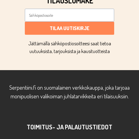
TILAUSLOMAKE
TILAA UUTISKIRJE
Jättämällä sähköpostiosoitteesi saat tietoa
uutuuksista, tarjouksista ja kausituotteista
Serpentiini.fi on suomalainen verkkokauppa, joka tarjoaa
monipuolisen valikoiman juhlatarvikkeita eri tilaisuuksiin.
TOIMITUS- JA PALAUTUSTIEDOT