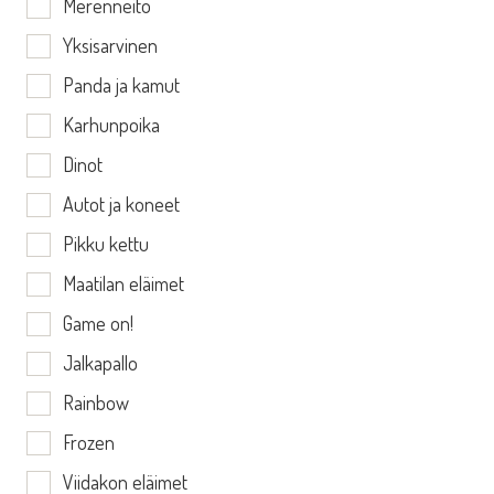
Merenneito
Yksisarvinen
Panda ja kamut
Karhunpoika
Dinot
Autot ja koneet
Pikku kettu
Maatilan eläimet
Game on!
Jalkapallo
Rainbow
Frozen
Viidakon eläimet