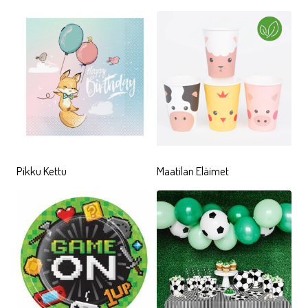
eri sävyt teeman tuotteissa kertovat osaltaan missä
elementissä merenneidon hahmo elää; mystinen,
kaukainen meri ja sen sadunhohtoinen elämä.
Holografisesti hohtavat yksityiskohdat välkehtivät
monissa tuotteissa. Salaperäinen retki
merenalaiseen tarumaailmaan pääsee vauhtiin, kun
pienet merenneidot teemajuhlissaan päästävät
mielikuvituksensa valloilleen!
Pikku Kettu
Maatilan Eläimet
GAME ON!
Pelihenkiset lasten teemajuhlat ovat löytäneet oman
paikkansa lasten synttäreillä.
Game On!
-tuoteperhe
tarjoaa mainiot ja riskittömät kattausvarusteet kun
pelikemuissa vauhti kiihtyy ja taotaan ennätyksiä!
Kertakäyttömukit, -lautaset, -pöytäliinat ja
lautasliinat luovat perustan huolettomaan