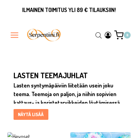
Siirry
ILMAINEN TOIMITUS YLI 89 € TILAUKSIIN!
sisältöön
0
Lasten teemajuhlat 1-vuotisjuhlat ovat ensimmäinen ja siksi 
LASTEN TEEMAJUHLAT
Lasten syntymäpäiviin liitetään usein joku
teema. Teemoja on paljon, ja niihin sopivien
kattaus- ja koristetarvikkeiden löytämisessä
haluamme auttaa. Erilaiset lasten teemajuhlat
NÄYTÄ LISÄÄ
tarvikkeineen löytyvät valikoimistamme
runsaana ja tarjoavat näppäriä ja kauniita
ratkaisuja tarvikehankintoihin 1-vuotisjuhlista