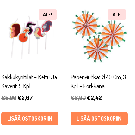
ALE!
ALE!
Kakkukynttilät – Kettu Ja
Paperiviuhkat Ø 40 Cm, 3
Kaverit, 5 Kpl
Kpl – Porkkana
Alkuperäinen
Nykyinen
Alkuperäinen
Nykyinen
€
5,90
€
2,07
€
6,90
€
2,42
hinta
hinta
hinta
hinta
oli:
on:
oli:
on:
LISÄÄ OSTOSKORIIN
LISÄÄ OSTOSKORIIN
€5,90.
€2,07.
€6,90.
€2,42.