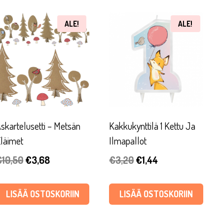
ALE!
ALE!
skartelusetti – Metsän
Kakkukynttilä 1 Kettu Ja
läimet
Ilmapallot
Alkuperäinen
Nykyinen
Alkuperäinen
Nykyinen
€
10,50
€
3,68
€
3,20
€
1,44
hinta
hinta
hinta
hinta
oli:
on:
oli:
on:
LISÄÄ OSTOSKORIIN
LISÄÄ OSTOSKORIIN
€10,50.
€3,68.
€3,20.
€1,44.