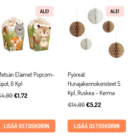
ALE!
ALE!
etsän Eläimet Popcorn-
Pyöreät
ipot, 6 Kpl
Hunajakennokoristeet 5
Kpl, Ruskea – Kerma
Alkuperäinen
Nykyinen
€
4,90
€
1,72
Alkuperäinen
Nykyinen
€
14,90
€
5,22
hinta
hinta
hinta
hinta
oli:
on:
oli:
on:
€4,90.
€1,72.
LISÄÄ OSTOSKORIIN
LISÄÄ OSTOSKORIIN
€14,90.
€5,22.