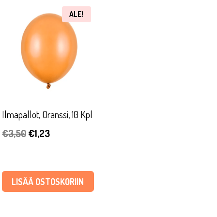
ALE!
Ilmapallot, Oranssi, 10 Kpl
Alkuperäinen
Nykyinen
€
3,50
€
1,23
hinta
hinta
oli:
on:
€3,50.
€1,23.
LISÄÄ OSTOSKORIIN