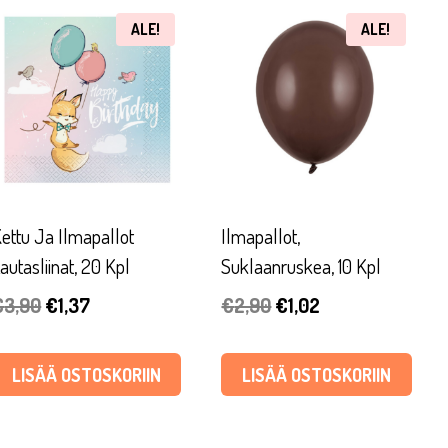
ALE!
ALE!
ettu Ja Ilmapallot
Ilmapallot,
autasliinat, 20 Kpl
Suklaanruskea, 10 Kpl
Alkuperäinen
Nykyinen
Alkuperäinen
Nykyinen
€
3,90
€
1,37
€
2,90
€
1,02
hinta
hinta
hinta
hinta
oli:
on:
oli:
on:
LISÄÄ OSTOSKORIIN
LISÄÄ OSTOSKORIIN
€3,90.
€1,37.
€2,90.
€1,02.