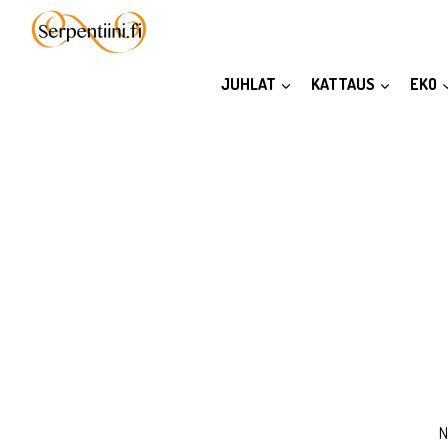
Siirry
sisältöön
JUHLAT
KATTAUS
EKO
N