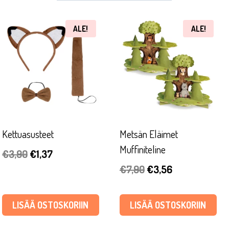
ALE!
ALE!
Kettuasusteet
Metsän Eläimet
Muffiniteline
Alkuperäinen
Nykyinen
€
3,90
€
1,37
Alkuperäinen
Nykyinen
€
7,90
€
3,56
hinta
hinta
hinta
hinta
oli:
on:
oli:
on:
€3,90.
€1,37.
LISÄÄ OSTOSKORIIN
LISÄÄ OSTOSKORIIN
€7,90.
€3,56.