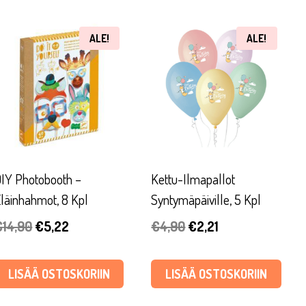
ALE!
ALE!
IY Photobooth –
Kettu-Ilmapallot
läinhahmot, 8 Kpl
Syntymäpäiville, 5 Kpl
Alkuperäinen
Nykyinen
Alkuperäinen
Nykyinen
€
14,90
€
5,22
€
4,90
€
2,21
hinta
hinta
hinta
hinta
oli:
on:
oli:
on:
LISÄÄ OSTOSKORIIN
LISÄÄ OSTOSKORIIN
€14,90.
€5,22.
€4,90.
€2,21.