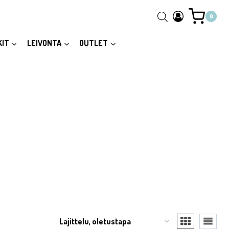
0
KIT
LEIVONTA
OUTLET
to reveal the full content.