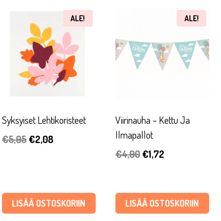
ALE!
ALE!
Syksyiset Lehtikoristeet
Viirinauha – Kettu Ja
Ilmapallot
Alkuperäinen
Nykyinen
€
5,95
€
2,08
Alkuperäinen
Nykyinen
€
4,90
€
1,72
hinta
hinta
hinta
hinta
oli:
on:
oli:
on:
€5,95.
€2,08.
€4,90.
€1,72.
LISÄÄ OSTOSKORIIN
LISÄÄ OSTOSKORIIN