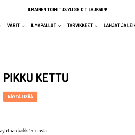
ILMAINEN TOIMITUS YLI 89 € TILAUKSIIN!
VÄRIT
ILMAPALLOT
TARVIKKEET
LAHJAT JA LEI
Pikku kettu ... Content continues. Activate the Näytä lisää button 
PIKKU KETTU
NÄYTÄ LISÄÄ
äytetään kaikki 15 tulosta