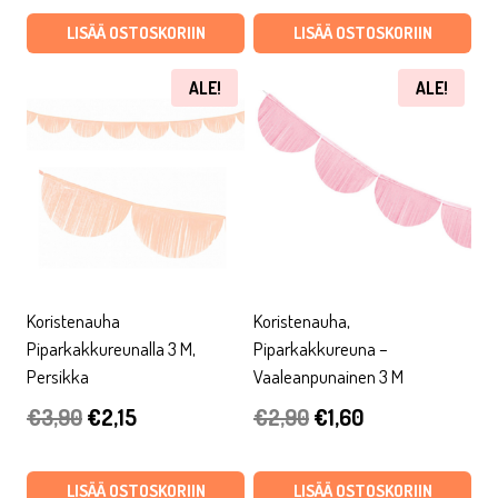
oli:
on:
oli:
on:
LISÄÄ OSTOSKORIIN
LISÄÄ OSTOSKORIIN
€2,90.
€1,60.
€5,90.
€3,25.
ALE!
ALE!
Koristenauha
Koristenauha,
Piparkakkureunalla 3 M,
Piparkakkureuna –
Persikka
Vaaleanpunainen 3 M
Alkuperäinen
Nykyinen
Alkuperäinen
Nykyinen
€
3,90
€
2,15
€
2,90
€
1,60
hinta
hinta
hinta
hinta
oli:
on:
oli:
on:
LISÄÄ OSTOSKORIIN
LISÄÄ OSTOSKORIIN