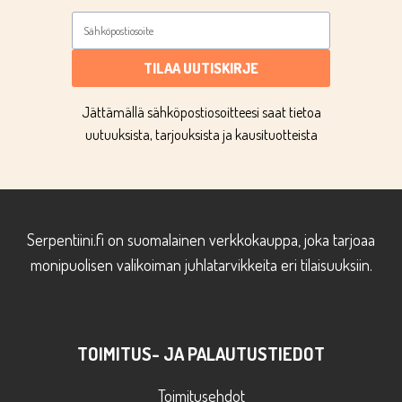
TILAA UUTISKIRJE
Jättämällä sähköpostiosoitteesi saat tietoa
uutuuksista, tarjouksista ja kausituotteista
Serpentiini.fi on suomalainen verkkokauppa, joka tarjoaa
monipuolisen valikoiman juhlatarvikkeita eri tilaisuuksiin.
TOIMITUS- JA PALAUTUSTIEDOT
Toimitusehdot