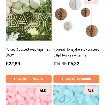
Puiset Ripustettavat Kirjaimet
Pyöreät Hunajakennokoristeet
BABY
5 Kpl, Ruskea – Kerma
Alkuperäinen
Nykyinen
€
22,90
€
14,90
€
5,22
hinta
hinta
oli:
on:
LISÄÄ OSTOSKORIIN
LISÄÄ OSTOSKORIIN
€14,90.
€5,22.
ALE!
ALE!