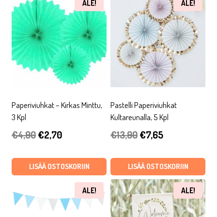
ALE!
ALE!
Paperiviuhkat – Kirkas Minttu,
Pastelli Paperiviuhkat
3 Kpl
Kultareunalla, 5 Kpl
Alkuperäinen
Nykyinen
Alkuperäinen
Nykyinen
€
4,90
€
2,70
€
13,90
€
7,65
hinta
hinta
hinta
hinta
oli:
on:
oli:
on:
LISÄÄ OSTOSKORIIN
LISÄÄ OSTOSKORIIN
€4,90.
€2,70.
€13,90.
€7,65.
ALE!
ALE!