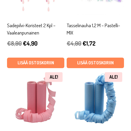
Sadepilvi-Koristeet 2 Kpl –
Tasselinauha 1,2 M – Pastelli-
Vaaleanpunainen
MIX
Alkuperäinen
Nykyinen
Alkuperäinen
Nykyinen
€
8,90
€
4,90
€
4,90
€
1,72
hinta
hinta
hinta
hinta
oli:
on:
oli:
on:
LISÄÄ OSTOSKORIIN
LISÄÄ OSTOSKORIIN
€8,90.
€4,90.
€4,90.
€1,72.
ALE!
ALE!