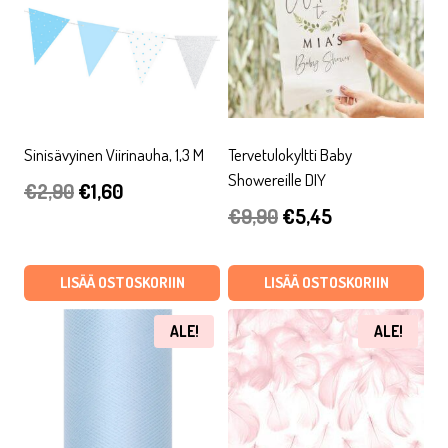
Sinisävyinen Viirinauha, 1,3 M
Tervetulokyltti Baby
Showereille DIY
Alkuperäinen
Nykyinen
€
2,90
€
1,60
Alkuperäinen
Nykyinen
€
9,90
€
5,45
hinta
hinta
hinta
hinta
oli:
on:
oli:
on:
LISÄÄ OSTOSKORIIN
LISÄÄ OSTOSKORIIN
€2,90.
€1,60.
€9,90.
€5,45.
ALE!
ALE!