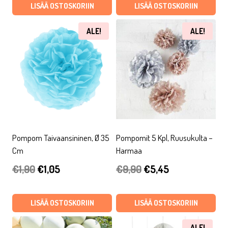
oli:
on:
oli:
on:
LISÄÄ OSTOSKORIIN
LISÄÄ OSTOSKORIIN
€12,90.
€7,10.
€0,90.
€0,50.
ALE!
ALE!
Pompom Taivaansininen, Ø 35
Pompomit 5 Kpl, Ruusukulta –
Cm
Harmaa
Alkuperäinen
Nykyinen
Alkuperäinen
Nykyinen
€
1,90
€
1,05
€
9,90
€
5,45
hinta
hinta
hinta
hinta
oli:
on:
oli:
on:
LISÄÄ OSTOSKORIIN
LISÄÄ OSTOSKORIIN
€1,90.
€1,05.
€9,90.
€5,45.
ALE!