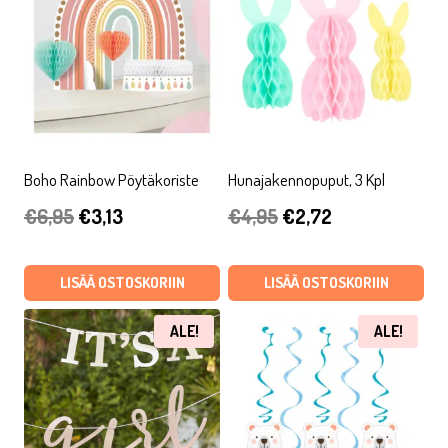
Boho Rainbow Pöytäkoriste
Hunajakennopuput, 3 Kpl
Alkuperäinen
Nykyinen
Alkuperäinen
Nykyinen
€
6,95
€
3,13
€
4,95
€
2,72
hinta
hinta
hinta
hinta
oli:
on:
oli:
on:
LISÄÄ OSTOSKORIIN
LISÄÄ OSTOSKORIIN
€6,95.
€3,13.
€4,95.
€2,72.
ALE!
ALE!