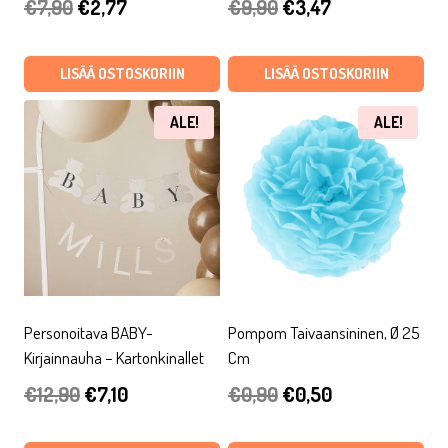
Alkuperäinen
Nykyinen
Alkuperäinen
Nykyinen
€
7,90
€
2,77
€
9,90
€
3,47
hinta
hinta
hinta
hinta
oli:
on:
oli:
on:
LISÄÄ OSTOSKORIIN
LISÄÄ OSTOSKORIIN
€7,90.
€2,77.
€9,90.
€3,47.
ALE!
ALE!
Personoitava BABY-
Pompom Taivaansininen, Ø 25
Kirjainnauha – Kartonkinallet
Cm
Alkuperäinen
Nykyinen
Alkuperäinen
Nykyinen
€
12,90
€
7,10
€
0,90
€
0,50
hinta
hinta
hinta
hinta