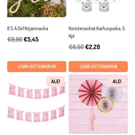
It´s A Girl Kirjainnauha
Koristenauhat Karhunpoika, 5
Kpl
Alkuperäinen
Nykyinen
€
9,90
€
5,45
Alkuperäinen
Nykyinen
€
6,50
€
2,28
hinta
hinta
hinta
hinta
oli:
on:
oli:
on:
LISÄÄ OSTOSKORIIN
LISÄÄ OSTOSKORIIN
€9,90.
€5,45.
€6,50.
€2,28.
ALE!
ALE!