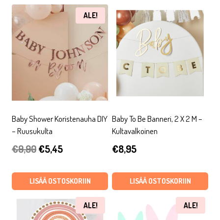
ALE!
Baby Shower Koristenauha DIY
Baby To Be Banneri, 2 X 2 M –
– Ruusukulta
Kultavalkoinen
Alkuperäinen
Nykyinen
€
9,90
€
5,45
€
8,95
hinta
hinta
oli:
on:
LISÄÄ OSTOSKORIIN
LISÄÄ OSTOSKORIIN
€9,90.
€5,45.
ALE!
ALE!