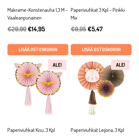
Makrame-Koristenauha 1,3 M –
Paperiviuhkat 3 Kpl – Pinkki
Vaaleanpunainen
Mix
Alkuperäinen
Nykyinen
Alkuperäinen
Nykyinen
€
29,90
€
14,95
€
9,95
€
5,47
hinta
hinta
hinta
hinta
oli:
on:
oli:
on:
LISÄÄ OSTOSKORIIN
LISÄÄ OSTOSKORIIN
€29,90.
€14,95.
€9,95.
€5,47.
ALE!
ALE!
Paperiviuhkat Kisu, 3 Kpl
Paperiviuhkat Leijona, 3 Kpl