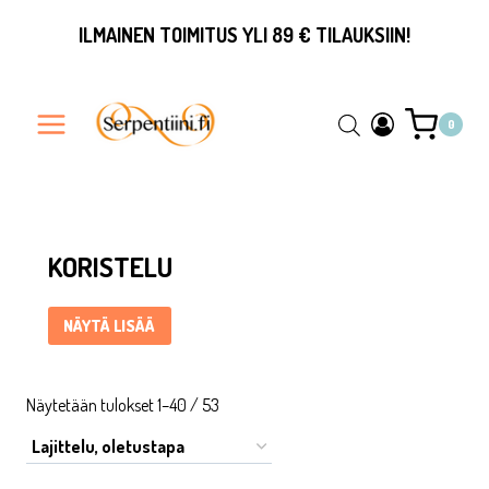
Siirry
ILMAINEN TOIMITUS YLI 89 € TILAUKSIIN!
sisältöön
0
Koristelu ... Content continues. Activate the Näytä lisää butt
KORISTELU
NÄYTÄ LISÄÄ
Näytetään tulokset 1–40 / 53