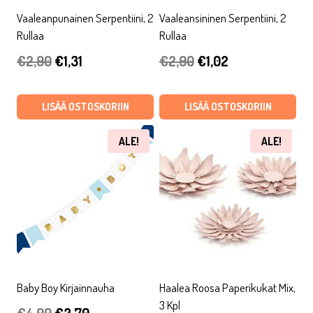
Vaaleanpunainen Serpentiini, 2
Vaaleansininen Serpentiini, 2
Rullaa
Rullaa
Alkuperäinen
Nykyinen
Alkuperäinen
Nykyinen
€
2,90
€
1,31
€
2,90
€
1,02
hinta
hinta
hinta
hinta
oli:
on:
oli:
on:
LISÄÄ OSTOSKORIIN
LISÄÄ OSTOSKORIIN
€2,90.
€1,31.
€2,90.
€1,02.
ALE!
ALE!
Baby Boy Kirjainnauha
Haalea Roosa Paperikukat Mix,
3 Kpl
Alkuperäinen
Nykyinen