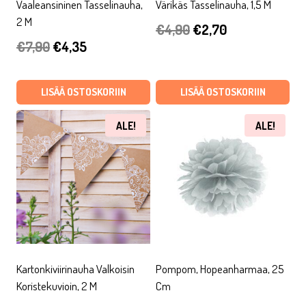
Vaaleansininen Tasselinauha,
Värikäs Tasselinauha, 1,5 M
2 M
Alkuperäinen
Nykyinen
€
4,90
€
2,70
Alkuperäinen
Nykyinen
€
7,90
€
4,35
hinta
hinta
hinta
hinta
oli:
on:
oli:
on:
LISÄÄ OSTOSKORIIN
LISÄÄ OSTOSKORIIN
€4,90.
€2,70.
€7,90.
€4,35.
ALE!
ALE!
Kartonkiviirinauha Valkoisin
Pompom, Hopeanharmaa, 25
Koristekuvioin, 2 M
Cm