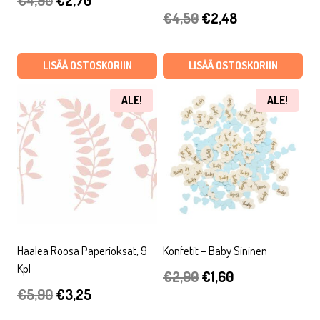
€
4,90
€
2,70
Alkuperäinen
Nykyinen
€
4,50
€
2,48
hinta
hinta
hinta
hinta
oli:
on:
oli:
on:
LISÄÄ OSTOSKORIIN
LISÄÄ OSTOSKORIIN
€4,90.
€2,70.
€4,50.
€2,48.
ALE!
ALE!
Haalea Roosa Paperioksat, 9
Konfetit – Baby Sininen
Kpl
Alkuperäinen
Nykyinen
€
2,90
€
1,60
Alkuperäinen
Nykyinen
€
5,90
€
3,25
hinta
hinta
hinta
hinta