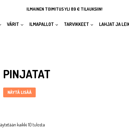
ILMAINEN TOIMITUS YLI 89 € TILAUKSIIN!
VÄRIT
ILMAPALLOT
TARVIKKEET
LAHJAT JA LEI
Pinjatat ... Content continues. Activate the Näytä lisää button to r
PINJATAT
NÄYTÄ LISÄÄ
äytetään kaikki 10 tulosta