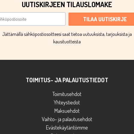
UUTISKIRJEEN TILAUSLOMAKE
TILAA UUTISKIRJE
Jättämällä sähköpostiosoitteesi saat tietoa uutuuksista, tarjouksista ja
kausituotteista
TOIMITUS- JA PALAUTUSTIEDOT
Toimitusehdot
Yhteystiedot
Maksuehdot
Vaihto- ja palautusehdot
Evästekäytäntömme