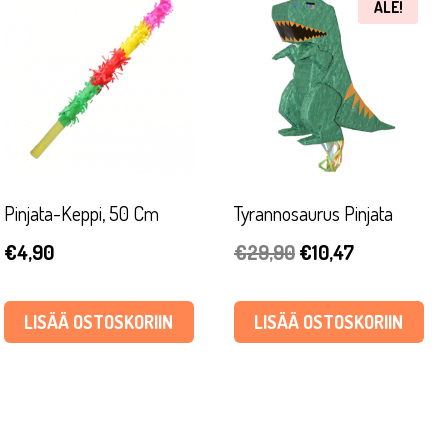
ALE!
Pinjata-Keppi, 50 Cm
Tyrannosaurus Pinjata
Alkuperäinen
Nykyinen
€
4,90
€
29,90
€
10,47
hinta
hinta
oli:
on:
LISÄÄ OSTOSKORIIN
LISÄÄ OSTOSKORIIN
€29,90.
€10,47.