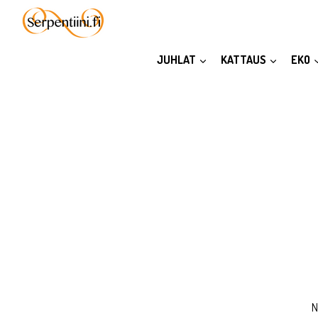
Siirry
sisältöön
JUHLAT
KATTAUS
EKO
N