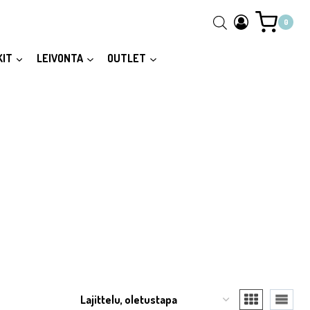
0
KIT
LEIVONTA
OUTLET
eveal the full content.