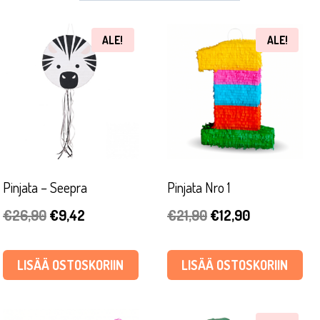
ALE!
ALE!
Pinjata – Seepra
Pinjata Nro 1
Alkuperäinen
Nykyinen
Alkuperäinen
Nykyinen
€
26,90
€
9,42
€
21,90
€
12,90
hinta
hinta
hinta
hinta
oli:
on:
oli:
on:
LISÄÄ OSTOSKORIIN
LISÄÄ OSTOSKORIIN
€26,90.
€9,42.
€21,90.
€12,90.