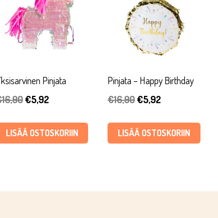
ksisarvinen Pinjata
Pinjata – Happy Birthday
Alkuperäinen
Nykyinen
Alkuperäinen
Nykyinen
€
16,90
€
5,92
€
16,90
€
5,92
hinta
hinta
hinta
hinta
oli:
on:
oli:
on:
LISÄÄ OSTOSKORIIN
LISÄÄ OSTOSKORIIN
€16,90.
€5,92.
€16,90.
€5,92.