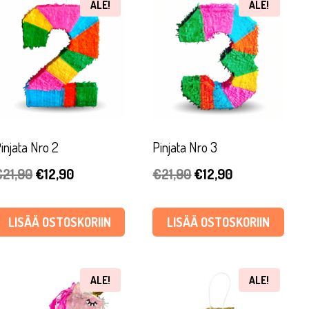
ALE!
ALE!
injata Nro 2
Pinjata Nro 3
Alkuperäinen
Nykyinen
Alkuperäinen
Nykyinen
€
21,90
€
12,90
€
21,90
€
12,90
hinta
hinta
hinta
hinta
oli:
on:
oli:
on:
LISÄÄ OSTOSKORIIN
LISÄÄ OSTOSKORIIN
€21,90.
€12,90.
€21,90.
€12,90.
ALE!
ALE!