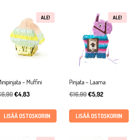
ALE!
ALE!
inipinjata – Muffini
Pinjata – Laama
Alkuperäinen
Nykyinen
Alkuperäinen
Nykyinen
€
6,90
€
4,83
€
16,90
€
5,92
hinta
hinta
hinta
hinta
oli:
on:
oli:
on:
LISÄÄ OSTOSKORIIN
LISÄÄ OSTOSKORIIN
€6,90.
€4,83.
€16,90.
€5,92.