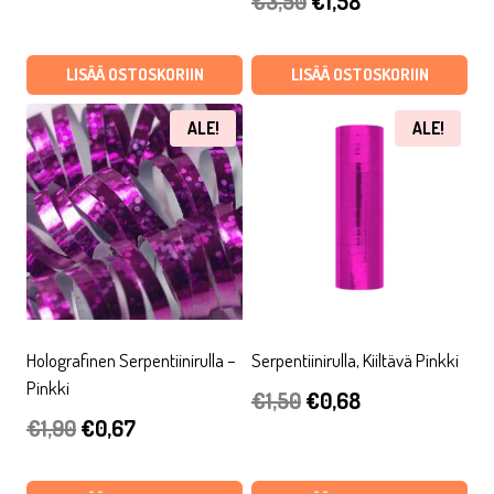
€
3,50
€
1,58
hinta
hinta
hinta
hinta
oli:
on:
oli:
on:
LISÄÄ OSTOSKORIIN
LISÄÄ OSTOSKORIIN
€1,30.
€0,46.
€3,50.
€1,58.
ALE!
ALE!
Holografinen Serpentiinirulla –
Serpentiinirulla, Kiiltävä Pinkki
Pinkki
Alkuperäinen
Nykyinen
€
1,50
€
0,68
Alkuperäinen
Nykyinen
€
1,90
€
0,67
hinta
hinta
hinta
hinta
oli:
on: