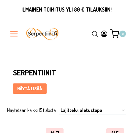
Siirry
ILMAINEN TOIMITUS YLI 89 € TILAUKSIIN!
sisältöön
0
Serpentiinit ... Content continues. Activate the Näytä lisää b
SERPENTIINIT
NÄYTÄ LISÄÄ
Näytetään kaikki 15 tulosta