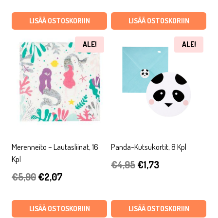
hinta
hinta
hinta
hinta
oli:
on:
oli:
on:
LISÄÄ OSTOSKORIIN
LISÄÄ OSTOSKORIIN
€5,90.
€3,54.
€3,90.
€1,37.
ALE!
ALE!
Merenneito – Lautasliinat, 16
Panda-Kutsukortit, 8 Kpl
Kpl
Alkuperäinen
Nykyinen
€
4,95
€
1,73
Alkuperäinen
Nykyinen
€
5,90
€
2,07
hinta
hinta
hinta
hinta
oli:
on:
oli:
on:
LISÄÄ OSTOSKORIIN
LISÄÄ OSTOSKORIIN
€4,95.
€1,73.