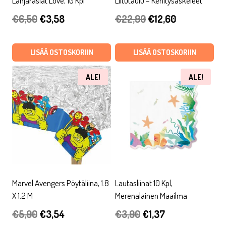
Lahjarasiat Love, 10 Kpl
Liitutaulu – Kehitysaskeleet
Alkuperäinen
Nykyinen
Alkuperäinen
Nykyinen
€
6,50
€
3,58
€
22,90
€
12,60
hinta
hinta
hinta
hinta
oli:
on:
oli:
on:
LISÄÄ OSTOSKORIIN
LISÄÄ OSTOSKORIIN
€6,50.
€3,58.
€22,90.
€12,60.
ALE!
ALE!
Marvel Avengers Pöytäliina, 1.8
Lautasliinat 10 Kpl,
X 1.2 M
Merenalainen Maailma
Alkuperäinen
Nykyinen
Alkuperäinen
Nykyinen
€
5,90
€
3,54
€
3,90
€
1,37