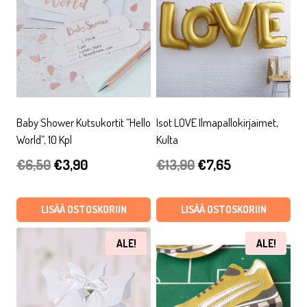
Baby Shower Kutsukortit ”Hello
Isot LOVE Ilmapallokirjaimet,
World”, 10 Kpl
Kulta
Alkuperäinen
Nykyinen
Alkuperäinen
Nykyinen
€
6,50
€
3,90
€
13,90
€
7,65
hinta
hinta
hinta
hinta
oli:
on:
oli:
on:
LISÄÄ OSTOSKORIIN
LISÄÄ OSTOSKORIIN
€6,50.
€3,90.
€13,90.
€7,65.
ALE!
ALE!