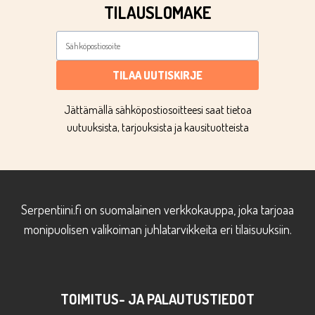
TILAUSLOMAKE
TILAA UUTISKIRJE
Jättämällä sähköpostiosoitteesi saat tietoa
uutuuksista, tarjouksista ja kausituotteista
Serpentiini.fi on suomalainen verkkokauppa, joka tarjoaa
monipuolisen valikoiman juhlatarvikkeita eri tilaisuuksiin.
TOIMITUS- JA PALAUTUSTIEDOT