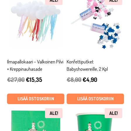
ALE!
ALE!
Ilmapallokaari – Valkoinen Pilvi
Konfettiputket
+ Kreppinauhasade
Babyshowereille, 2 Kpl
Alkuperäinen
Nykyinen
Alkuperäinen
Nykyinen
€
27,90
€
15,35
€
8,90
€
4,90
hinta
hinta
hinta
hinta
oli:
on:
oli:
on:
LISÄÄ OSTOSKORIIN
LISÄÄ OSTOSKORIIN
€27,90.
€15,35.
€8,90.
€4,90.
ALE!
ALE!