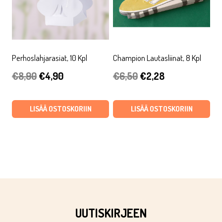
Perhoslahjarasiat, 10 Kpl
Champion Lautasliinat, 8 Kpl
Alkuperäinen
Nykyinen
Alkuperäinen
Nykyinen
€
8,90
€
4,90
€
6,50
€
2,28
hinta
hinta
hinta
hinta
oli:
on:
oli:
on:
LISÄÄ OSTOSKORIIN
LISÄÄ OSTOSKORIIN
€8,90.
€4,90.
€6,50.
€2,28.
UUTISKIRJEEN