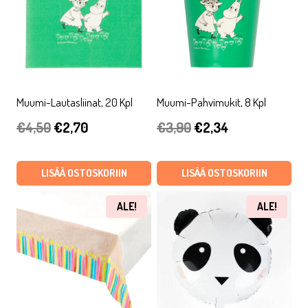
Muumi-Lautasliinat, 20 Kpl
Muumi-Pahvimukit, 8 Kpl
Alkuperäinen
Nykyinen
Alkuperäinen
Nykyinen
€
4,50
€
2,70
€
3,90
€
2,34
hinta
hinta
hinta
hinta
oli:
on:
oli:
on:
LISÄÄ OSTOSKORIIN
LISÄÄ OSTOSKORIIN
€4,50.
€2,70.
€3,90.
€2,34.
ALE!
ALE!