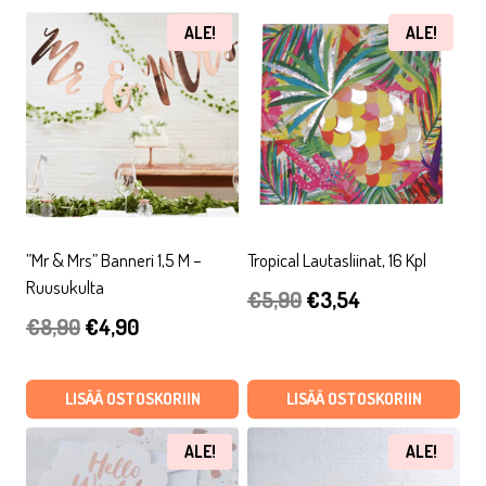
€5,90.
€2,07.
ALE!
ALE!
”Mr & Mrs” Banneri 1,5 M –
Tropical Lautasliinat, 16 Kpl
Ruusukulta
Alkuperäinen
Nykyinen
€
5,90
€
3,54
Alkuperäinen
Nykyinen
€
8,90
€
4,90
hinta
hinta
hinta
hinta
oli:
on:
oli:
on:
LISÄÄ OSTOSKORIIN
LISÄÄ OSTOSKORIIN
€5,90.
€3,54.
€8,90.
€4,90.
ALE!
ALE!