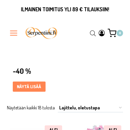
Siirry
ILMAINEN TOIMITUS YLI 89 € TILAUKSIIN!
sisältöön
0
-40 % ... Content continues. Activate the Näytä lisää button 
-40 %
NÄYTÄ LISÄÄ
Näytetään kaikki 18 tulosta