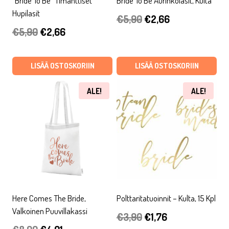
”Bride To Be” Timanttiset
Bride To Be Aurinkolasit, Kulta
Hupilasit
Alkuperäinen
Nykyinen
€
5,90
€
2,66
Alkuperäinen
Nykyinen
€
5,90
€
2,66
hinta
hinta
hinta
hinta
oli:
on:
oli:
on:
LISÄÄ OSTOSKORIIN
LISÄÄ OSTOSKORIIN
€5,90.
€2,66.
€5,90.
€2,66.
ALE!
ALE!
Here Comes The Bride,
Polttaritatuoinnit – Kulta, 15 Kpl
Valkoinen Puuvillakassi
Alkuperäinen
Nykyinen
€
3,90
€
1,76
Alkuperäinen
Nykyinen