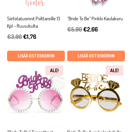
Siirtotatuoinnit Polttareille 13
”Bride To Be” Pinkki Kaulakoru
Kpl – Ruusukulta
Alkuperäinen
Nykyinen
€
5,90
€
2,66
Alkuperäinen
Nykyinen
€
3,90
€
1,76
hinta
hinta
hinta
hinta
oli:
on:
oli:
on:
LISÄÄ OSTOSKORIIN
LISÄÄ OSTOSKORIIN
€5,90.
€2,66.
€3,90.
€1,76.
ALE!
ALE!