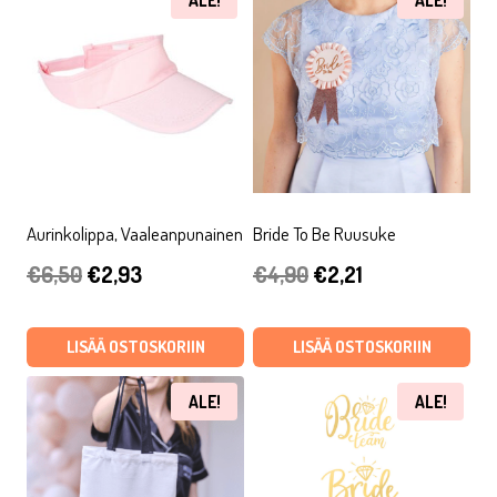
ALE!
ALE!
Aurinkolippa, Vaaleanpunainen
Bride To Be Ruusuke
Alkuperäinen
Nykyinen
Alkuperäinen
Nykyinen
€
6,50
€
2,93
€
4,90
€
2,21
hinta
hinta
hinta
hinta
oli:
on:
oli:
on:
LISÄÄ OSTOSKORIIN
LISÄÄ OSTOSKORIIN
€6,50.
€2,93.
€4,90.
€2,21.
ALE!
ALE!