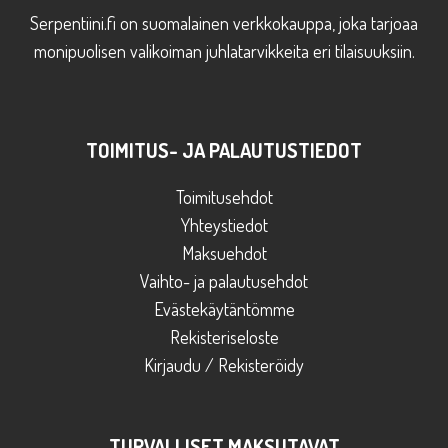
Serpentiini.fi on suomalainen verkkokauppa, joka tarjoaa
monipuolisen valikoiman juhlatarvikkeita eri tilaisuuksiin.
TOIMITUS- JA PALAUTUSTIEDOT
Toimitusehdot
Yhteystiedot
Maksuehdot
Vaihto- ja palautusehdot
Evästekäytäntömme
Rekisteriseloste
Kirjaudu / Rekisteröidy
TURVALLISET MAKSUTAVAT