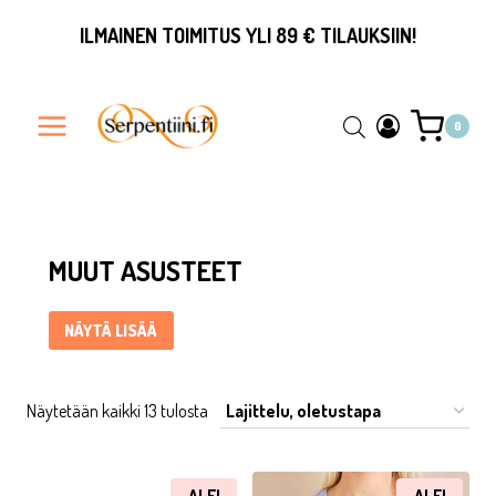
Siirry
ILMAINEN TOIMITUS YLI 89 € TILAUKSIIN!
sisältöön
0
Muut asusteet ... Content continues. Activate the Näytä lisää
MUUT ASUSTEET
NÄYTÄ LISÄÄ
Näytetään kaikki 13 tulosta