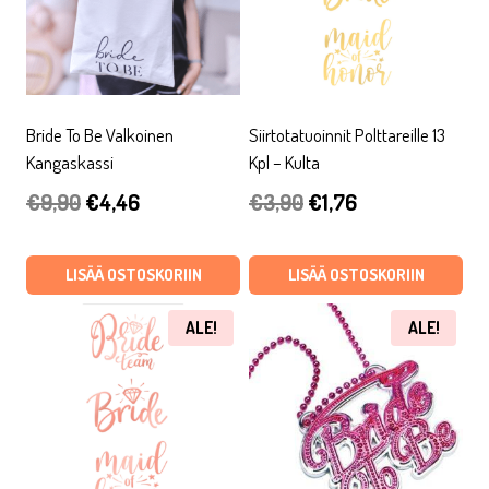
Bride To Be Valkoinen
Siirtotatuoinnit Polttareille 13
Kangaskassi
Kpl – Kulta
Alkuperäinen
Nykyinen
Alkuperäinen
Nykyinen
€
9,90
€
4,46
€
3,90
€
1,76
hinta
hinta
hinta
hinta
oli:
on:
oli:
on:
LISÄÄ OSTOSKORIIN
LISÄÄ OSTOSKORIIN
€9,90.
€4,46.
€3,90.
€1,76.
ALE!
ALE!