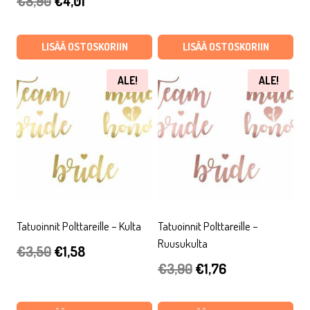
€
8,90
€
4,01
hinta
hinta
hinta
hinta
oli:
on:
oli:
on:
LISÄÄ OSTOSKORIIN
LISÄÄ OSTOSKORIIN
€3,90.
€1,76.
€8,90.
€4,01.
ALE!
ALE!
Tatuoinnit Polttareille – Kulta
Tatuoinnit Polttareille –
Ruusukulta
Alkuperäinen
Nykyinen
€
3,50
€
1,58
Alkuperäinen
Nykyinen
€
3,90
€
1,76
hinta
hinta
hinta
hinta
oli:
on: