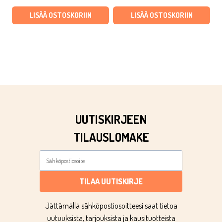
oli:
on:
LISÄÄ OSTOSKORIIN
LISÄÄ OSTOSKORIIN
€2,90.
€1,60.
UUTISKIRJEEN
TILAUSLOMAKE
TILAA UUTISKIRJE
Jättämällä sähköpostiosoitteesi saat tietoa
uutuuksista, tarjouksista ja kausituotteista