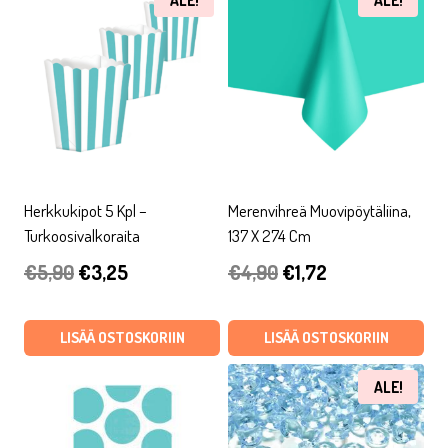
ALE!
ALE!
Herkkukipot 5 Kpl –
Merenvihreä Muovipöytäliina,
Turkoosivalkoraita
137 X 274 Cm
Alkuperäinen
Nykyinen
Alkuperäinen
Nykyinen
€
5,90
€
3,25
€
4,90
€
1,72
hinta
hinta
hinta
hinta
oli:
on:
oli:
on:
LISÄÄ OSTOSKORIIN
LISÄÄ OSTOSKORIIN
€5,90.
€3,25.
€4,90.
€1,72.
ALE!