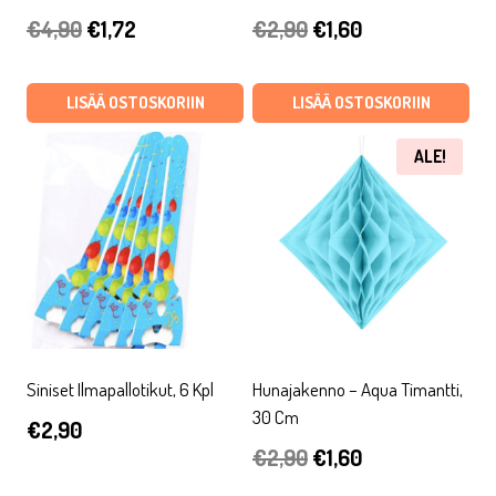
Alkuperäinen
Nykyinen
Alkuperäinen
Nykyinen
€
4,90
€
1,72
€
2,90
€
1,60
hinta
hinta
hinta
hinta
oli:
on:
oli:
on:
LISÄÄ OSTOSKORIIN
LISÄÄ OSTOSKORIIN
€4,90.
€1,72.
€2,90.
€1,60.
ALE!
Siniset Ilmapallotikut, 6 Kpl
Hunajakenno – Aqua Timantti,
30 Cm
€
2,90
Alkuperäinen
Nykyinen
€
2,90
€
1,60
hinta
hinta