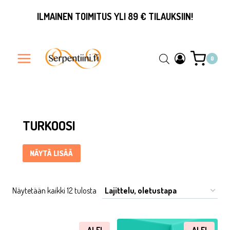
Siirry
ILMAINEN TOIMITUS YLI 89 € TILAUKSIIN!
sisältöön
0
Turkoosi ... Content continues. Activate the Näytä lisää butto
TURKOOSI
NÄYTÄ LISÄÄ
Näytetään kaikki 12 tulosta