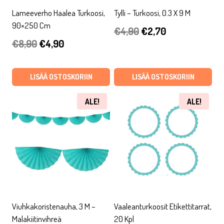
Lameeverho Haalea Turkoosi,
Tylli – Turkoosi, 0.3 X 9 M
90×250 Cm
Alkuperäinen
Nykyinen
€
4,90
€
2,70
Alkuperäinen
Nykyinen
€
8,90
€
4,90
hinta
hinta
hinta
hinta
oli:
on:
oli:
on:
LISÄÄ OSTOSKORIIN
LISÄÄ OSTOSKORIIN
€4,90.
€2,70.
€8,90.
€4,90.
ALE!
ALE!
Viuhkakoristenauha, 3 M –
Vaaleanturkoosit Etikettitarrat,
Malakiitinvihreä
20 Kpl