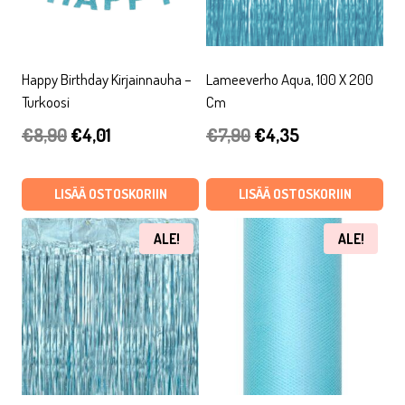
Happy Birthday Kirjainnauha –
Lameeverho Aqua, 100 X 200
Turkoosi
Cm
Alkuperäinen
Nykyinen
Alkuperäinen
Nykyinen
€
8,90
€
4,01
€
7,90
€
4,35
hinta
hinta
hinta
hinta
oli:
on:
oli:
on:
LISÄÄ OSTOSKORIIN
LISÄÄ OSTOSKORIIN
€8,90.
€4,01.
€7,90.
€4,35.
ALE!
ALE!