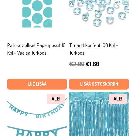
Pallokuviolliset Paperipussit 10
Timanttikonfetit 100 Kpl –
Kpl – Vaalea Turkoosi
Turkoosi
Alkuperäinen
Nykyinen
€
2,90
€
1,60
hinta
hinta
oli:
on:
LUE LISÄÄ
LISÄÄ OSTOSKORIIN
€2,90.
€1,60.
ALE!
ALE!