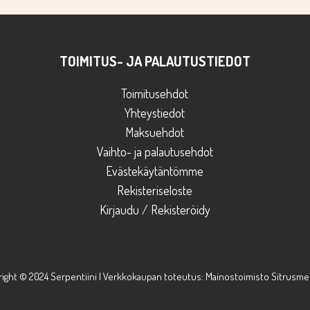
Suomen Tuusulassa, joten tuotteet lähtevät postiin tilau
joulunne onnistuvan tänäkin vuonna!
TOIMITUS- JA PALAUTUSTIEDOT
Toimitusehdot
Yhteystiedot
Maksuehdot
Vaihto- ja palautusehdot
Evästekäytäntömme
Rekisteriseloste
Kirjaudu / Rekisteröidy
ight © 2024 Serpentiini | Verkkokaupan toteutus:
Mainostoimisto Sitrusme