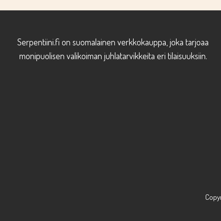
Serpentiini.fi on suomalainen verkkokauppa, joka tarjoaa
monipuolisen valikoiman juhlatarvikkeita eri tilaisuuksiin.
Copyr