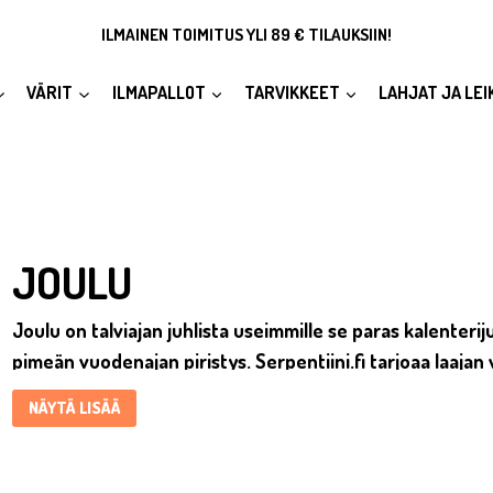
ILMAINEN TOIMITUS YLI 89 € TILAUKSIIN!
VÄRIT
ILMAPALLOT
TARVIKKEET
LAHJAT JA LEI
Joulu Itse tehtävien tekeminen on hauskaa, luovaa ja palkitsevaa 
JOULU
Joulu on talviajan juhlista useimmille se paras kalenteri
pimeän vuodenajan piristys. Serpentiini.fi tarjoaa laajan 
joulukoristeita ja kattaustarvikkeita. Selaa rauhassa – 
NÄYTÄ LISÄÄ
kaunis joulu tarvikkeineen tänäkin vuonna.
JOULUKALENTERIT