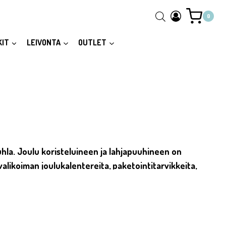
0
KIT
LEIVONTA
OUTLET
puuhaa. Meillä ... Content continues. Activate the Näytä lisää butt
juhla. Joulu koristeluineen ja lahjapuuhineen on
valikoiman joulukalentereita, paketointitarvikkeita,
mutta ajoissa – runsas valikoimamme ja varmista