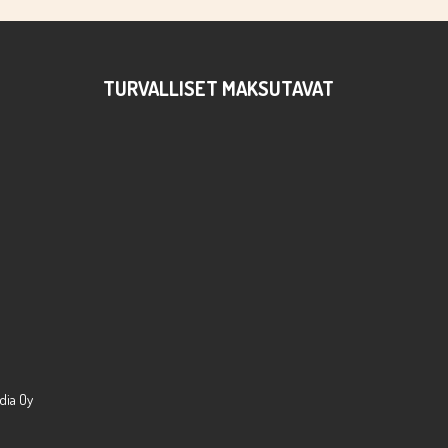
sta seuraavana arkipäivänä. Serpentiini.fi haluaa
TURVALLISET MAKSUTAVAT
dia Oy