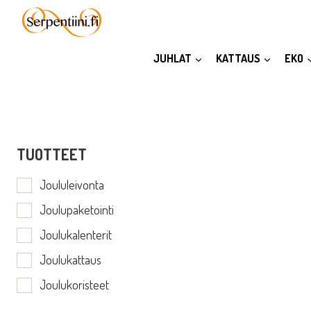
Siirry
sisältöön
JUHLAT
KATTAUS
EKO
TUOTTEET
Joululeivonta
Joulupaketointi
Joulukalenterit
Joulukattaus
Joulukoristeet