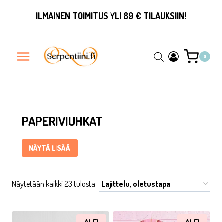
Siirry
ILMAINEN TOIMITUS YLI 89 € TILAUKSIIN!
sisältöön
0
Paperiviuhkat ... Content continues. Activate the Näytä lisää
PAPERIVIUHKAT
NÄYTÄ LISÄÄ
Näytetään kaikki 23 tulosta