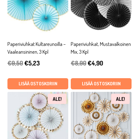
Paperiviuhkat Kultareunoilla –
Paperiviuhkat, Mustavalkoinen
Vaaleansininen, 3 Kpl
Mix, 3 Kpl
Alkuperäinen
Nykyinen
Alkuperäinen
Nykyinen
€
9,50
€
5,23
€
8,90
€
4,90
hinta
hinta
hinta
hinta
oli:
on:
oli:
on:
LISÄÄ OSTOSKORIIN
LISÄÄ OSTOSKORIIN
€9,50.
€5,23.
€8,90.
€4,90.
ALE!
ALE!