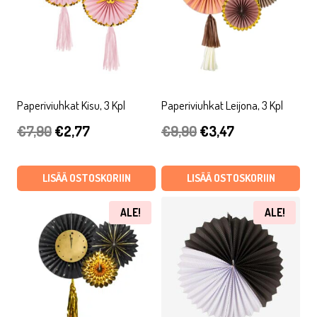
Paperiviuhkat Kisu, 3 Kpl
Paperiviuhkat Leijona, 3 Kpl
Alkuperäinen
Nykyinen
Alkuperäinen
Nykyinen
€
7,90
€
2,77
€
9,90
€
3,47
hinta
hinta
hinta
hinta
oli:
on:
oli:
on:
LISÄÄ OSTOSKORIIN
LISÄÄ OSTOSKORIIN
€7,90.
€2,77.
€9,90.
€3,47.
ALE!
ALE!