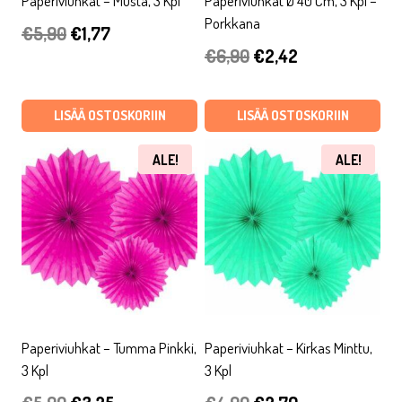
Paperiviuhkat – Musta, 3 Kpl
Paperiviuhkat Ø 40 Cm, 3 Kpl –
Porkkana
Alkuperäinen
Nykyinen
€
5,90
€
1,77
Alkuperäinen
Nykyinen
€
6,90
€
2,42
hinta
hinta
hinta
hinta
oli:
on:
oli:
on:
LISÄÄ OSTOSKORIIN
LISÄÄ OSTOSKORIIN
€5,90.
€1,77.
€6,90.
€2,42.
ALE!
ALE!
Paperiviuhkat – Tumma Pinkki,
Paperiviuhkat – Kirkas Minttu,
3 Kpl
3 Kpl
Alkuperäinen
Nykyinen
Alkuperäinen
Nykyinen