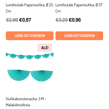
Lumihiutale Paperiviuhka, Ø 25
Lumihiutale Paperiviuhka, Ø 37
Cm
Cm
Alkuperäinen
Nykyinen
Alkuperäinen
Nykyinen
€
2,90
€
0,87
€
3,20
€
0,96
hinta
hinta
hinta
hinta
oli:
on:
oli:
on:
LISÄÄ OSTOSKORIIN
LISÄÄ OSTOSKORIIN
€2,90.
€0,87.
€3,20.
€0,96.
ALE!
Viuhkakoristenauha, 3 M –
Malakiitinvihreä