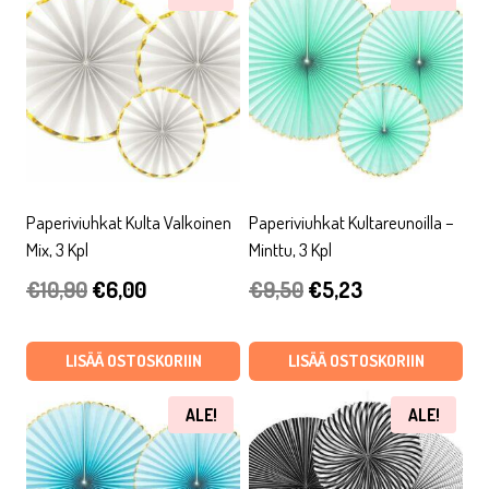
Paperiviuhkat Kulta Valkoinen
Paperiviuhkat Kultareunoilla –
Mix, 3 Kpl
Minttu, 3 Kpl
Alkuperäinen
Nykyinen
Alkuperäinen
Nykyinen
€
10,90
€
6,00
€
9,50
€
5,23
hinta
hinta
hinta
hinta
oli:
on:
oli:
on:
LISÄÄ OSTOSKORIIN
LISÄÄ OSTOSKORIIN
€10,90.
€6,00.
€9,50.
€5,23.
ALE!
ALE!