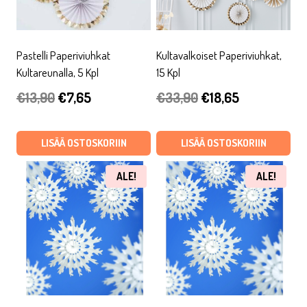
Pastelli Paperiviuhkat
Kultavalkoiset Paperiviuhkat,
Kultareunalla, 5 Kpl
15 Kpl
Alkuperäinen
Nykyinen
Alkuperäinen
Nykyinen
€
13,90
€
7,65
€
33,90
€
18,65
hinta
hinta
hinta
hinta
oli:
on:
oli:
on:
LISÄÄ OSTOSKORIIN
LISÄÄ OSTOSKORIIN
€13,90.
€7,65.
€33,90.
€18,65.
ALE!
ALE!