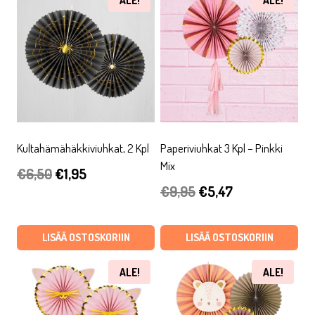
ALE!
ALE!
Kultahämähäkkiviuhkat, 2 Kpl
Paperiviuhkat 3 Kpl – Pinkki
Mix
Alkuperäinen
Nykyinen
€
6,50
€
1,95
Alkuperäinen
Nykyinen
€
9,95
€
5,47
hinta
hinta
hinta
hinta
oli:
on:
oli:
on:
LISÄÄ OSTOSKORIIN
LISÄÄ OSTOSKORIIN
€6,50.
€1,95.
€9,95.
€5,47.
ALE!
ALE!