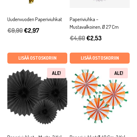
Uudenvuoden Paperiviuhkat
Paperiviuhka –
Mustavalkoinen, Ø 27 Cm
Alkuperäinen
Nykyinen
€
9,90
€
2,97
Alkuperäinen
Nykyinen
€
4,60
€
2,53
hinta
hinta
hinta
hinta
oli:
on:
oli:
on:
LISÄÄ OSTOSKORIIN
LISÄÄ OSTOSKORIIN
€9,90.
€2,97.
€4,60.
€2,53.
ALE!
ALE!