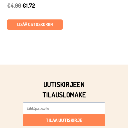
Alkuperäinen
Nykyinen
€
4,90
€
1,72
hinta
hinta
oli:
on:
LISÄÄ OSTOSKORIIN
€4,90.
€1,72.
UUTISKIRJEEN
TILAUSLOMAKE
TILAA UUTISKIRJE