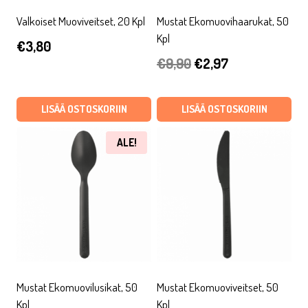
Valkoiset Muoviveitset, 20 Kpl
Mustat Ekomuovihaarukat, 50
Kpl
€
3,80
Alkuperäinen
Nykyinen
€
9,90
€
2,97
hinta
hinta
oli:
on:
LISÄÄ OSTOSKORIIN
LISÄÄ OSTOSKORIIN
€9,90.
€2,97.
ALE!
Mustat Ekomuovilusikat, 50
Mustat Ekomuoviveitset, 50
Kpl
Kpl