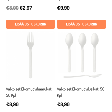
Alkuperäinen
Nykyinen
€
8,90
€
2,67
€
9,90
hinta
hinta
oli:
on:
LISÄÄ OSTOSKORIIN
LISÄÄ OSTOSKORIIN
€8,90.
€2,67.
Valkoiset Ekomuovihaarukat,
Valkoiset Ekomuovilusikat, 50
50 Kpl
Kpl
€
8,90
€
8,90