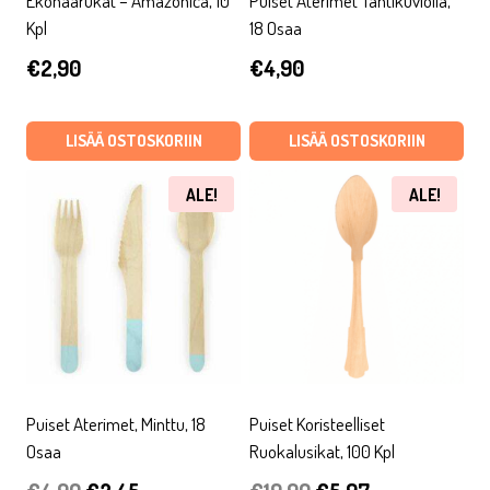
Ekohaarukat – Amazonica, 10
Puiset Aterimet Tähtikuviolla,
Kpl
18 Osaa
€
2,90
€
4,90
LISÄÄ OSTOSKORIIN
LISÄÄ OSTOSKORIIN
ALE!
ALE!
Puiset Aterimet, Minttu, 18
Puiset Koristeelliset
Osaa
Ruokalusikat, 100 Kpl
Alkuperäinen
Nykyinen
Alkuperäinen
Nykyinen