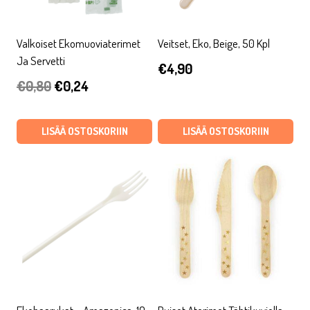
Valkoiset Ekomuoviaterimet
Veitset, Eko, Beige, 50 Kpl
Ja Servetti
€
4,90
Alkuperäinen
Nykyinen
€
0,80
€
0,24
hinta
hinta
oli:
on:
LISÄÄ OSTOSKORIIN
LISÄÄ OSTOSKORIIN
€0,80.
€0,24.