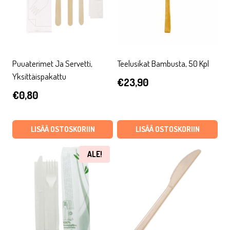
Puuaterimet Ja Servetti,
Teelusikat Bambusta, 50 Kpl
Yksittäispakattu
€
23,90
€
0,80
LISÄÄ OSTOSKORIIN
LISÄÄ OSTOSKORIIN
ALE!