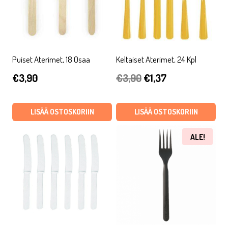
Puiset Aterimet, 18 Osaa
Keltaiset Aterimet, 24 Kpl
Alkuperäinen
Nykyinen
€
3,90
€
3,90
€
1,37
hinta
hinta
oli:
on:
LISÄÄ OSTOSKORIIN
LISÄÄ OSTOSKORIIN
€3,90.
€1,37.
ALE!