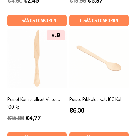
€
4,90
€
2,45
€
19,90
€
5,97
hinta
hinta
hinta
hinta
oli:
on:
oli:
on:
LISÄÄ OSTOSKORIIN
LISÄÄ OSTOSKORIIN
€4,90.
€2,45.
€19,90.
€5,97.
ALE!
Puiset Koristeelliset Veitset,
Puiset Pikkulusikat, 100 Kpl
100 Kpl
€
6,30
Alkuperäinen
Nykyinen
€
15,90
€
4,77
hinta
hinta