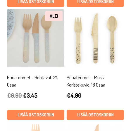
oli:
on:
LISÄÄ OSTOSKORIIN
LISÄÄ OSTOSKORIIN
€15,90.
€4,77.
ALE!
Puuaterimet – Hohtavat, 24
Puuaterimet – Musta
Osaa
Koristekuvio, 18 Osaa
Alkuperäinen
Nykyinen
€
6,90
€
3,45
€
4,90
hinta
hinta
oli:
on:
LISÄÄ OSTOSKORIIN
LISÄÄ OSTOSKORIIN
€6,90.
€3,45.