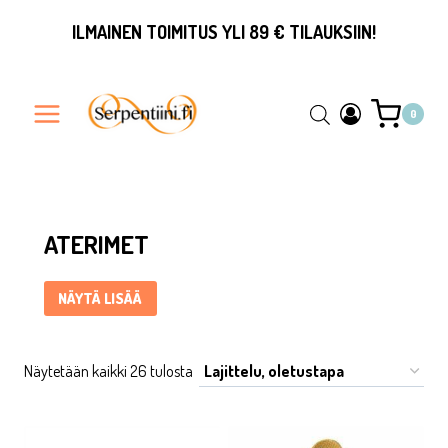
Siirry
ILMAINEN TOIMITUS YLI 89 € TILAUKSIIN!
sisältöön
0
Aterimet ... Content continues. Activate the Näytä lisää butto
ATERIMET
NÄYTÄ LISÄÄ
Näytetään kaikki 26 tulosta