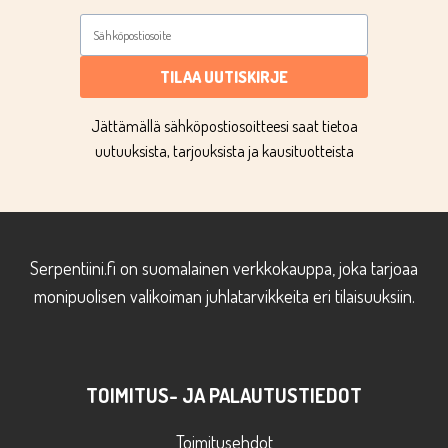
TILAA UUTISKIRJE
Jättämällä sähköpostiosoitteesi saat tietoa
uutuuksista, tarjouksista ja kausituotteista
Serpentiini.fi on suomalainen verkkokauppa, joka tarjoaa
monipuolisen valikoiman juhlatarvikkeita eri tilaisuuksiin.
TOIMITUS- JA PALAUTUSTIEDOT
Toimitusehdot