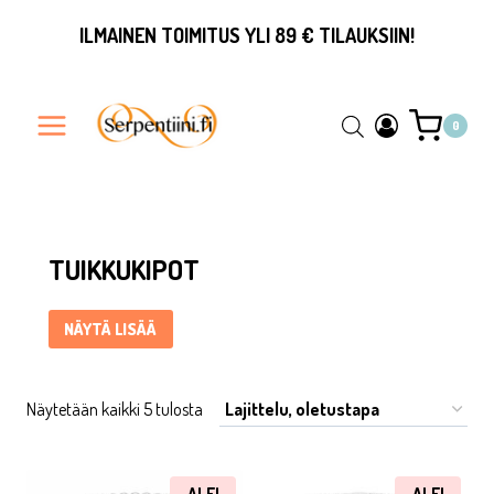
Siirry
ILMAINEN TOIMITUS YLI 89 € TILAUKSIIN!
sisältöön
0
Tuikkukipot ... Content continues. Activate the Näytä lisää bu
TUIKKUKIPOT
NÄYTÄ LISÄÄ
Näytetään kaikki 5 tulosta