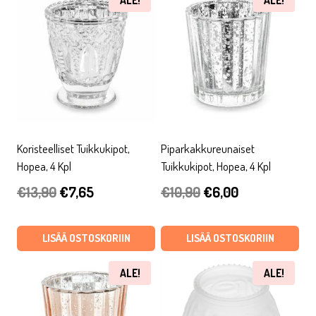
ALE!
ALE!
Koristeelliset Tuikkukipot,
Piparkakkureunaiset
Hopea, 4 Kpl
Tuikkukipot, Hopea, 4 Kpl
Alkuperäinen
Nykyinen
Alkuperäinen
Nykyinen
€
13,90
€
7,65
€
10,90
€
6,00
hinta
hinta
hinta
hinta
oli:
on:
oli:
on:
LISÄÄ OSTOSKORIIN
LISÄÄ OSTOSKORIIN
€13,90.
€7,65.
€10,90.
€6,00.
ALE!
ALE!