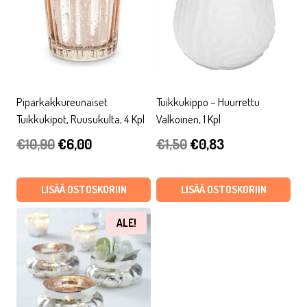
Piparkakkureunaiset
Tuikkukippo – Huurrettu
Tuikkukipot, Ruusukulta, 4 Kpl
Valkoinen, 1 Kpl
Alkuperäinen
Nykyinen
Alkuperäinen
Nykyinen
€
10,90
€
6,00
€
1,50
€
0,83
hinta
hinta
hinta
hinta
oli:
on:
oli:
on:
LISÄÄ OSTOSKORIIN
LISÄÄ OSTOSKORIIN
€10,90.
€6,00.
€1,50.
€0,83.
ALE!