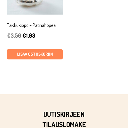
Tuikkukippo – Patinahopea
Alkuperäinen
Nykyinen
€
3,50
€
1,93
hinta
hinta
oli:
on:
LISÄÄ OSTOSKORIIN
€3,50.
€1,93.
UUTISKIRJEEN
TILAUSLOMAKE