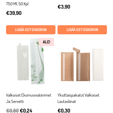
750 Ml, 50 Kpl
€
3,90
€
39,90
LISÄÄ OSTOSKORIIN
LISÄÄ OSTOSKORIIN
ALE!
Valkoiset Ekomuoviaterimet
Yksittäispakatut Valkoiset
Ja Servetti
Lautasliinat
Alkuperäinen
Nykyinen
€
0,80
€
0,24
€
0,30