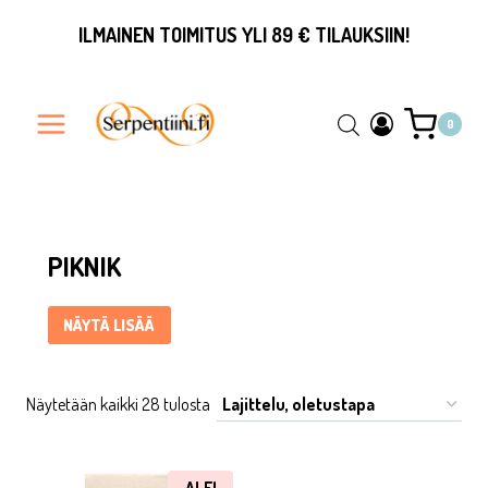
Siirry
ILMAINEN TOIMITUS YLI 89 € TILAUKSIIN!
sisältöön
0
Piknik ... Content continues. Activate the Näytä lisää button 
PIKNIK
NÄYTÄ LISÄÄ
Näytetään kaikki 28 tulosta