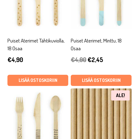
Puiset Aterimet Tähtikuviolla,
Puiset Aterimet, Minttu, 18
18 Osaa
Osaa
Alkuperäinen
Nykyinen
€
4,90
€
4,90
€
2,45
hinta
hinta
oli:
on:
LISÄÄ OSTOSKORIIN
LISÄÄ OSTOSKORIIN
€4,90.
€2,45.
ALE!