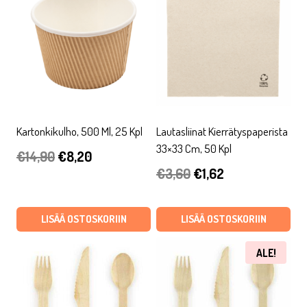
Kartonkikulho, 500 Ml, 25 Kpl
Lautasliinat Kierrätyspaperista
33×33 Cm, 50 Kpl
Alkuperäinen
Nykyinen
€
14,90
€
8,20
Alkuperäinen
Nykyinen
€
3,60
€
1,62
hinta
hinta
hinta
hinta
oli:
on:
oli:
on:
LISÄÄ OSTOSKORIIN
LISÄÄ OSTOSKORIIN
€14,90.
€8,20.
€3,60.
€1,62.
ALE!