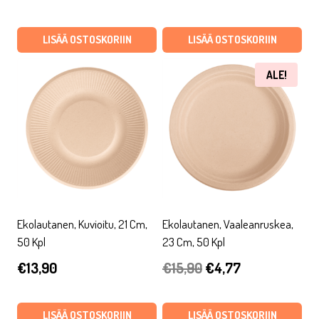
hinta
hinta
oli:
on:
LISÄÄ OSTOSKORIIN
LISÄÄ OSTOSKORIIN
€0,80.
€0,24.
ALE!
Ekolautanen, Kuvioitu, 21 Cm,
Ekolautanen, Vaaleanruskea,
50 Kpl
23 Cm, 50 Kpl
Alkuperäinen
Nykyinen
€
13,90
€
15,90
€
4,77
hinta
hinta
oli:
on:
LISÄÄ OSTOSKORIIN
LISÄÄ OSTOSKORIIN