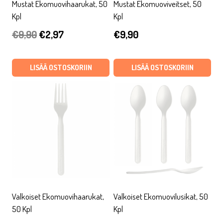
Mustat Ekomuovihaarukat, 50
Mustat Ekomuoviveitset, 50
Kpl
Kpl
Alkuperäinen
Nykyinen
€
9,90
€
2,97
€
9,90
hinta
hinta
oli:
on:
LISÄÄ OSTOSKORIIN
LISÄÄ OSTOSKORIIN
€9,90.
€2,97.
Valkoiset Ekomuovihaarukat,
Valkoiset Ekomuovilusikat, 50
50 Kpl
Kpl