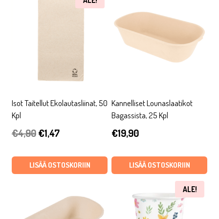
ALE!
Isot Taitellut Ekolautasliinat, 50
Kannelliset Lounaslaatikot
Kpl
Bagassista, 25 Kpl
Alkuperäinen
Nykyinen
€
4,90
€
1,47
€
19,90
hinta
hinta
oli:
on:
LISÄÄ OSTOSKORIIN
LISÄÄ OSTOSKORIIN
€4,90.
€1,47.
ALE!