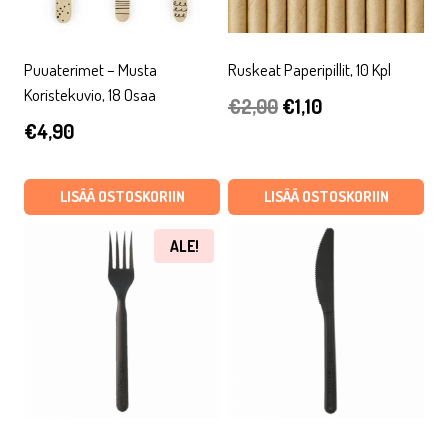
Puuaterimet – Musta
Ruskeat Paperipillit, 10 Kpl
Koristekuvio, 18 Osaa
Alkuperäinen
Nykyinen
€
2,00
€
1,10
€
4,90
hinta
hinta
oli:
on:
LISÄÄ OSTOSKORIIN
LISÄÄ OSTOSKORIIN
€2,00.
€1,10.
ALE!