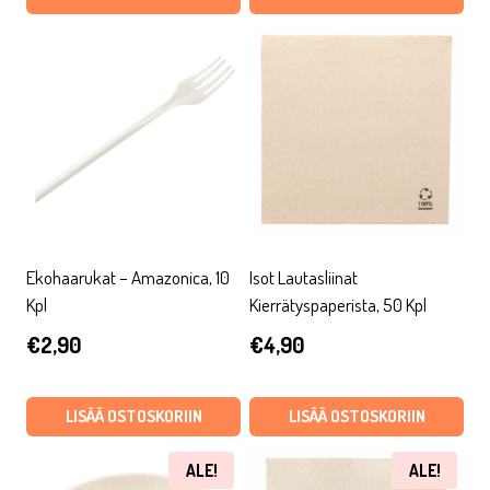
€15,90.
€4,77.
Ekohaarukat – Amazonica, 10
Isot Lautasliinat
Kpl
Kierrätyspaperista, 50 Kpl
€
2,90
€
4,90
LISÄÄ OSTOSKORIIN
LISÄÄ OSTOSKORIIN
ALE!
ALE!