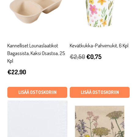
Kannelliset Lounaslaatikot
Kevätkukka-Pahvimukit, 6 Kpl
Bagassista, Kaksi Osastoa, 25
Alkuperäinen
Nykyinen
€
2,50
€
0,75
Kpl
hinta
hinta
€
22,90
oli:
on:
€2,50.
€0,75.
LISÄÄ OSTOSKORIIN
LISÄÄ OSTOSKORIIN