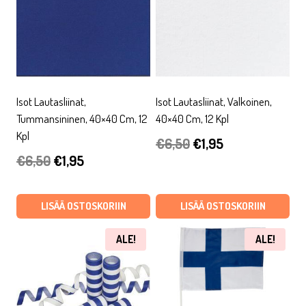
Isot Lautasliinat,
Isot Lautasliinat, Valkoinen,
Tummansininen, 40×40 Cm, 12
40×40 Cm, 12 Kpl
Kpl
Alkuperäinen
Nykyinen
€
6,50
€
1,95
Alkuperäinen
Nykyinen
€
6,50
€
1,95
hinta
hinta
hinta
hinta
oli:
on:
oli:
on:
LISÄÄ OSTOSKORIIN
LISÄÄ OSTOSKORIIN
€6,50.
€1,95.
€6,50.
€1,95.
ALE!
ALE!