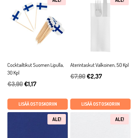
ALE!
ALE!
Cocktailtikut Suomen Lipulla,
Aterintaskut Valkoinen, 50 Kpl
30 Kpl
Alkuperäinen
Nykyinen
€
7,90
€
2,37
Alkuperäinen
Nykyinen
€
3,90
€
1,17
hinta
hinta
hinta
hinta
oli:
on:
oli:
on:
LISÄÄ OSTOSKORIIN
LISÄÄ OSTOSKORIIN
€7,90.
€2,37.
€3,90.
€1,17.
ALE!
ALE!