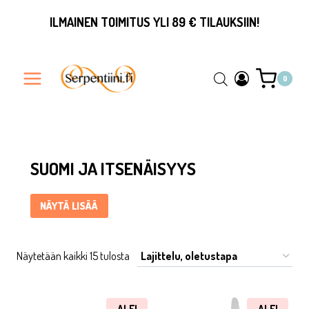
Siirry
ILMAINEN TOIMITUS YLI 89 € TILAUKSIIN!
sisältöön
0
Suomi ja itsenäisyys ... Content continues. Activate the Näytä
SUOMI JA ITSENÄISYYS
NÄYTÄ LISÄÄ
Näytetään kaikki 15 tulosta