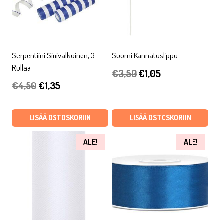
Serpentiini Sinivalkoinen, 3
Suomi Kannatuslippu
Rullaa
Alkuperäinen
Nykyinen
€
3,50
€
1,05
Alkuperäinen
Nykyinen
€
4,50
€
1,35
hinta
hinta
hinta
hinta
oli:
on:
oli:
on:
LISÄÄ OSTOSKORIIN
LISÄÄ OSTOSKORIIN
€3,50.
€1,05.
€4,50.
€1,35.
ALE!
ALE!