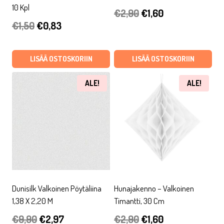
10 Kpl
Alkuperäinen
Nykyinen
€
2,90
€
1,60
Alkuperäinen
Nykyinen
€
1,50
€
0,83
hinta
hinta
hinta
hinta
oli:
on:
oli:
on:
LISÄÄ OSTOSKORIIN
LISÄÄ OSTOSKORIIN
€2,90.
€1,60.
€1,50.
€0,83.
ALE!
ALE!
Dunisilk Valkoinen Pöytäliina
Hunajakenno – Valkoinen
1,38 X 2,20 M
Timantti, 30 Cm
Alkuperäinen
Nykyinen
Alkuperäinen
Nykyinen
€
9,90
€
2,97
€
2,90
€
1,60