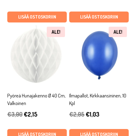
hinta
hinta
hinta
hinta
oli:
on:
oli:
on:
LISÄÄ OSTOSKORIIN
LISÄÄ OSTOSKORIIN
€9,90.
€2,97.
€2,90.
€1,60.
ALE!
ALE!
Pyöreä Hunajakenno Ø 40 Cm,
Ilmapallot, Kirkkaansininen, 10
Valkoinen
Kpl
Alkuperäinen
Nykyinen
Alkuperäinen
Nykyinen
€
3,90
€
2,15
€
2,95
€
1,03
hinta
hinta
hinta
hinta
oli:
on:
oli:
on:
LISÄÄ OSTOSKORIIN
LISÄÄ OSTOSKORIIN