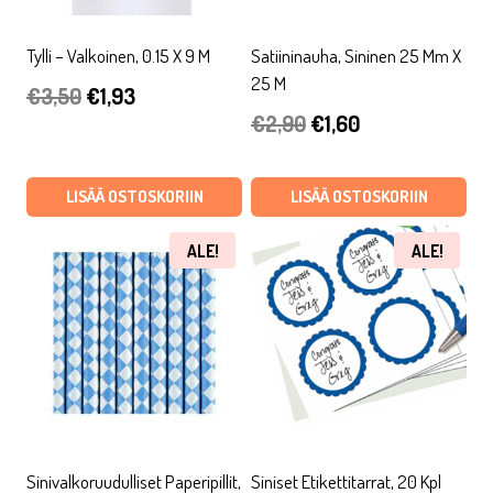
Tylli – Valkoinen, 0.15 X 9 M
Satiininauha, Sininen 25 Mm X
25 M
Alkuperäinen
Nykyinen
€
3,50
€
1,93
Alkuperäinen
Nykyinen
€
2,90
€
1,60
hinta
hinta
hinta
hinta
oli:
on:
oli:
on:
LISÄÄ OSTOSKORIIN
LISÄÄ OSTOSKORIIN
€3,50.
€1,93.
€2,90.
€1,60.
ALE!
ALE!
Sinivalkoruudulliset Paperipillit,
Siniset Etikettitarrat, 20 Kpl