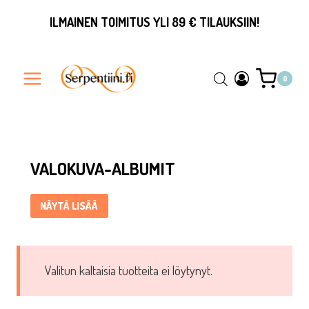
Siirry
ILMAINEN TOIMITUS YLI 89 € TILAUKSIIN!
sisältöön
0
Valokuva-albumit ... Content continues. Activate the Näytä li
VALOKUVA-ALBUMIT
NÄYTÄ LISÄÄ
Valitun kaltaisia tuotteita ei löytynyt.