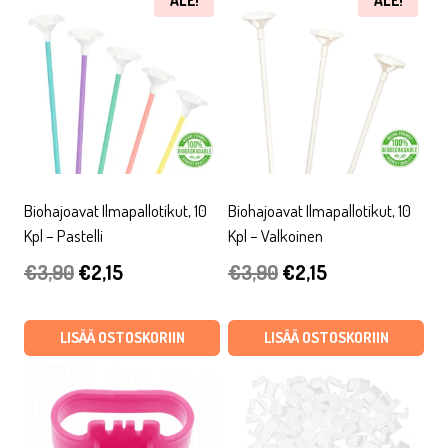
ALE!
ALE!
Biohajoavat Ilmapallotikut, 10
Biohajoavat Ilmapallotikut, 10
Kpl – Pastelli
Kpl – Valkoinen
Alkuperäinen
Nykyinen
Alkuperäinen
Nykyinen
€
3,90
€
2,15
€
3,90
€
2,15
hinta
hinta
hinta
hinta
oli:
on:
oli:
on:
LISÄÄ OSTOSKORIIN
LISÄÄ OSTOSKORIIN
€3,90.
€2,15.
€3,90.
€2,15.