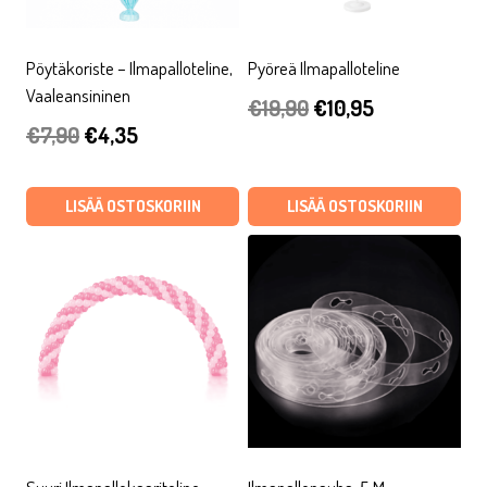
Pöytäkoriste – Ilmapalloteline,
Pyöreä Ilmapalloteline
Vaaleansininen
Alkuperäinen
Nykyinen
€
19,90
€
10,95
Alkuperäinen
Nykyinen
€
7,90
€
4,35
hinta
hinta
hinta
hinta
oli:
on:
oli:
on:
LISÄÄ OSTOSKORIIN
LISÄÄ OSTOSKORIIN
€19,90.
€10,95.
€7,90.
€4,35.