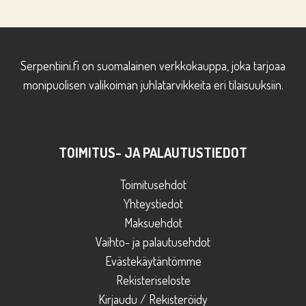
Serpentiini.fi on suomalainen verkkokauppa, joka tarjoaa
monipuolisen valikoiman juhlatarvikkeita eri tilaisuuksiin.
TOIMITUS- JA PALAUTUSTIEDOT
Toimitusehdot
Yhteystiedot
Maksuehdot
Vaihto- ja palautusehdot
Evästekäytäntömme
Rekisteriseloste
Kirjaudu / Rekisteröidy