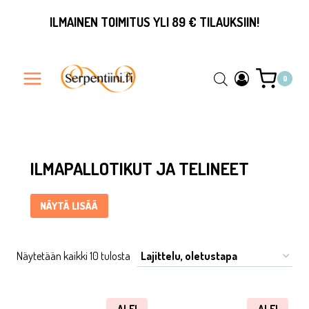
Siirry
ILMAINEN TOIMITUS YLI 89 € TILAUKSIIN!
sisältöön
0
Ilmapallotikut ja telineet ... Content continues. Activate the 
ILMAPALLOTIKUT JA TELINEET
NÄYTÄ LISÄÄ
Näytetään kaikki 10 tulosta