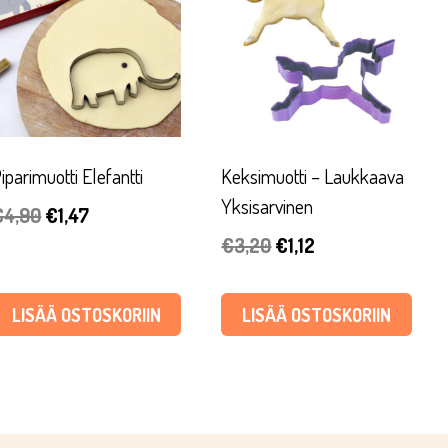
iparimuotti Elefantti
Keksimuotti – Laukkaava
Yksisarvinen
Alkuperäinen
Nykyinen
€
4,90
€
1,47
Alkuperäinen
Nykyinen
€
3,20
€
1,12
hinta
hinta
hinta
hinta
oli:
on:
oli:
on:
€4,90.
€1,47.
LISÄÄ OSTOSKORIIN
LISÄÄ OSTOSKORIIN
€3,20.
€1,12.