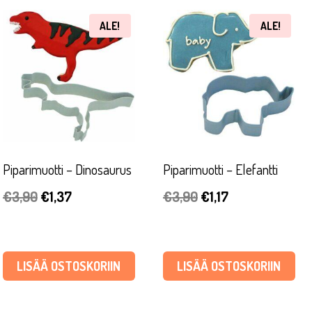
ALE!
ALE!
Piparimuotti – Dinosaurus
Piparimuotti – Elefantti
Alkuperäinen
Nykyinen
Alkuperäinen
Nykyinen
€
3,90
€
1,37
€
3,90
€
1,17
hinta
hinta
hinta
hinta
oli:
on:
oli:
on:
€3,90.
€1,37.
€3,90.
€1,17.
LISÄÄ OSTOSKORIIN
LISÄÄ OSTOSKORIIN