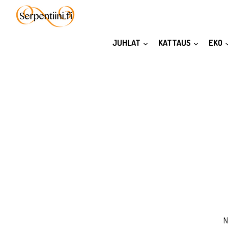
Siirry
sisältöön
JUHLAT
KATTAUS
EKO
N