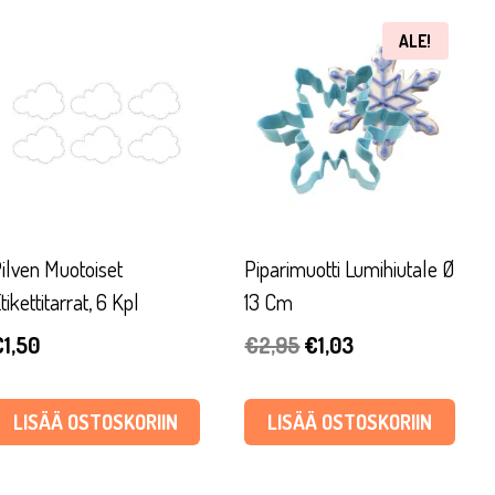
ALE!
ilven Muotoiset
Piparimuotti Lumihiutale Ø
tikettitarrat, 6 Kpl
13 Cm
Alkuperäinen
Nykyinen
€
1,50
€
2,95
€
1,03
hinta
hinta
oli:
on:
LISÄÄ OSTOSKORIIN
LISÄÄ OSTOSKORIIN
€2,95.
€1,03.