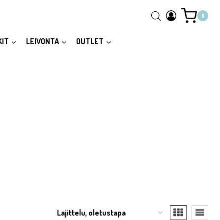
0
KIT
LEIVONTA
OUTLET
sää button to reveal the full content.