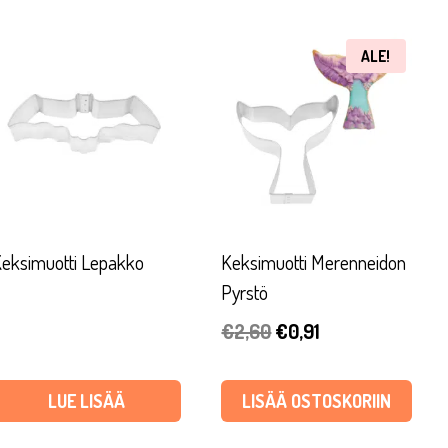
ALE!
eksimuotti Lepakko
Keksimuotti Merenneidon
Pyrstö
Alkuperäinen
Nykyinen
€
2,60
€
0,91
hinta
hinta
oli:
on:
LUE LISÄÄ
LISÄÄ OSTOSKORIIN
€2,60.
€0,91.