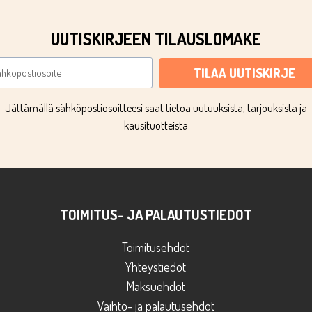
UUTISKIRJEEN TILAUSLOMAKE
TILAA UUTISKIRJE
Jättämällä sähköpostiosoitteesi saat tietoa uutuuksista, tarjouksista ja
kausituotteista
TOIMITUS- JA PALAUTUSTIEDOT
Toimitusehdot
Yhteystiedot
Maksuehdot
Vaihto- ja palautusehdot