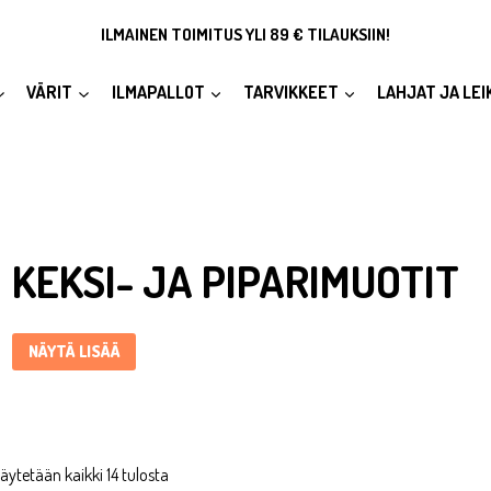
ILMAINEN TOIMITUS YLI 89 € TILAUKSIIN!
VÄRIT
ILMAPALLOT
TARVIKKEET
LAHJAT JA LEI
Keksi- ja piparimuotit ... Content continues. Activate the Näytä li
KEKSI- JA PIPARIMUOTIT
NÄYTÄ LISÄÄ
äytetään kaikki 14 tulosta