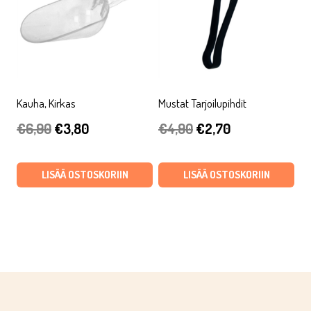
Kauha, Kirkas
Mustat Tarjoilupihdit
Alkuperäinen
Nykyinen
Alkuperäinen
Nykyinen
€
6,90
€
3,80
€
4,90
€
2,70
hinta
hinta
hinta
hinta
oli:
on:
oli:
on:
LISÄÄ OSTOSKORIIN
LISÄÄ OSTOSKORIIN
€6,90.
€3,80.
€4,90.
€2,70.