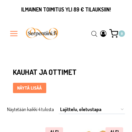
Siirry
ILMAINEN TOIMITUS YLI 89 € TILAUKSIIN!
sisältöön
0
Kauhat ja ottimet ... Content continues. Activate the Näytä li
KAUHAT JA OTTIMET
NÄYTÄ LISÄÄ
Näytetään kaikki 4 tulosta