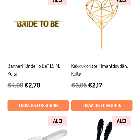
ALE!
ALE!
Banneri ”Bride To Be” 1,5 M,
Kakkukoriste Timanttisydän,
Kulta
Kulta
Alkuperäinen
Nykyinen
Alkuperäinen
Nykyinen
€
4,90
€
2,70
€
3,95
€
2,17
hinta
hinta
hinta
hinta
oli:
on:
oli:
on:
LISÄÄ OSTOSKORIIN
LISÄÄ OSTOSKORIIN
€4,90.
€2,70.
€3,95.
€2,17.
ALE!
ALE!