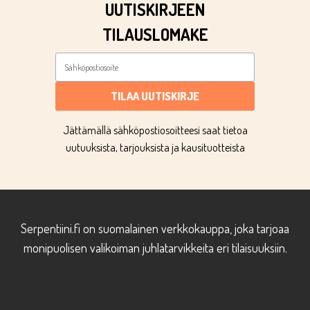
UUTISKIRJEEN
TILAUSLOMAKE
TILAA UUTISKIRJE
Jättämällä sähköpostiosoitteesi saat tietoa
uutuuksista, tarjouksista ja kausituotteista
Serpentiini.fi on suomalainen verkkokauppa, joka tarjoaa
monipuolisen valikoiman juhlatarvikkeita eri tilaisuuksiin.