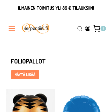
Siirry
ILMAINEN TOIMITUS YLI 89 € TILAUKSIIN!
sisältöön
0
Foliopallot ... Content continues. Activate the Näytä lisää but
FOLIOPALLOT
NÄYTÄ LISÄÄ