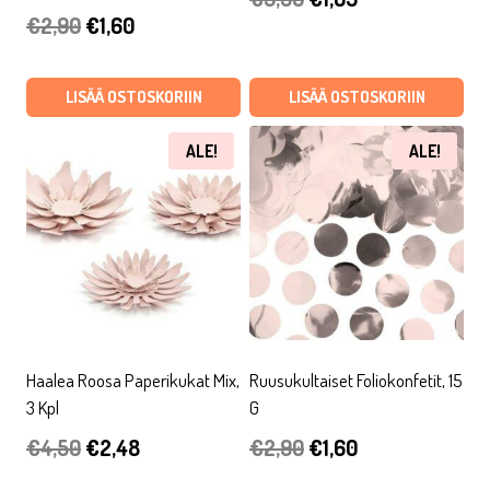
Alkuperäinen
Nykyinen
€
2,90
€
1,60
hinta
hinta
hinta
hinta
oli:
on:
oli:
on:
LISÄÄ OSTOSKORIIN
LISÄÄ OSTOSKORIIN
€3,50.
€1,05.
€2,90.
€1,60.
ALE!
ALE!
Haalea Roosa Paperikukat Mix,
Ruusukultaiset Foliokonfetit, 15
3 Kpl
G
Alkuperäinen
Nykyinen
Alkuperäinen
Nykyinen
€
4,50
€
2,48
€
2,90
€
1,60
hinta
hinta
hinta
hinta