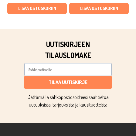
oli:
on:
oli:
on:
LISÄÄ OSTOSKORIIN
LISÄÄ OSTOSKORIIN
€4,50.
€2,48.
€2,90.
€1,60.
UUTISKIRJEEN
TILAUSLOMAKE
TILAA UUTISKIRJE
Jättämällä sähköpostiosoitteesi saat tietoa
uutuuksista, tarjouksista ja kausituotteista