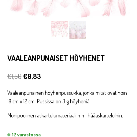
VAALEANPUNAISET HÖYHENET
Alkuperäinen
Nykyinen
€
1,50
€
0,83
hinta
hinta
Vaaleanpunainen höyhenpussukka, jonka mitat ovat noin
oli:
on:
18 cm x 12 cm. Pussissa on 3 g höyheniä.
€1,50.
€0,83.
Monipuolinen askartelumateriaali mm. hääaskarteluihin.
12 varastossa