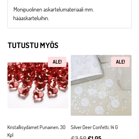
Monipuolinen askartelumateriaali mm.
hääaskarteluihin.
TUTUSTU MYÖS
ALE!
ALE!
Kristallisydämet Punainen, 30
Silver Deer Confetti, 14 G
Kpl
Alkuperäinen
Nykyinen
€
3,50
€
1,05