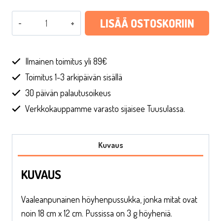
Vaaleanpunaiset
LISÄÄ OSTOSKORIIN
höyhenet
määrä
Ilmainen toimitus yli 89€
Toimitus 1-3 arkipäivän sisällä
30 päivän palautusoikeus
Verkkokauppamme varasto sijaisee Tuusulassa.
Kuvaus
KUVAUS
Vaaleanpunainen höyhenpussukka, jonka mitat ovat
noin 18 cm x 12 cm. Pussissa on 3 g höyheniä.