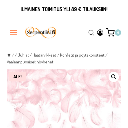
Siirry
ILMAINEN TOIMITUS YLI 89 € TILAUKSIIN!
sisältöön
0
/
/
Juhlat
/
Häätarvikkeet
/
Konfetit ja pöytäkoristeet
/
Vaaleanpunaiset höyhenet
ALE!