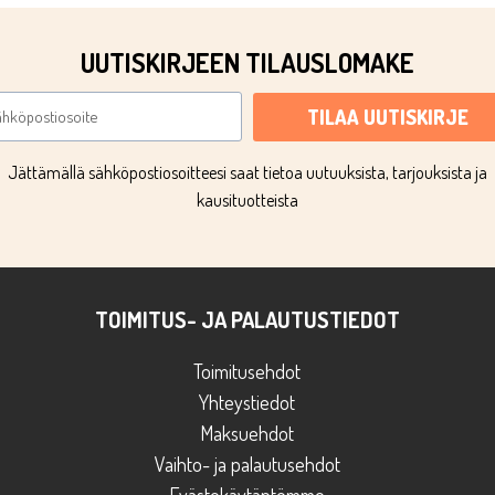
UUTISKIRJEEN TILAUSLOMAKE
TILAA UUTISKIRJE
Jättämällä sähköpostiosoitteesi saat tietoa uutuuksista, tarjouksista ja
kausituotteista
TOIMITUS- JA PALAUTUSTIEDOT
Toimitusehdot
Yhteystiedot
Maksuehdot
Vaihto- ja palautusehdot