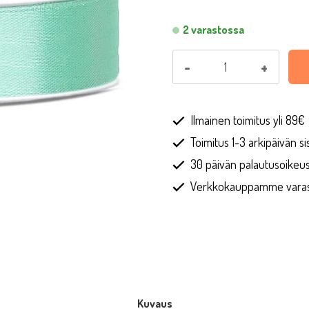
2 varastossa
Satiininauha,
minttu
12
mm
Ilmainen toimitus yli 89€
x
Toimitus 1-3 arkipäivän sis
25
30 päivän palautusoikeu
m
Verkkokauppamme varasto
määrä
Kuvaus