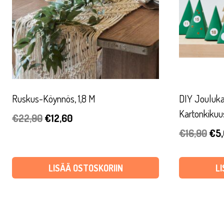
Ruskus-Köynnös, 1,8 M
DIY Joulukal
Kartonkikuu
Alkuperäinen
Nykyinen
€
22,90
€
12,60
Alk
€
16,90
€
5
hinta
hinta
hin
oli:
on:
oli:
€22,90.
€12,60.
LISÄÄ OSTOSKORIIN
L
€16