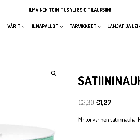
ILMAINEN TOIMITUS YLI 89 € TILAUKSIIN!
VÄRIT
ILMAPALLOT
TARVIKKEET
LAHJAT JA LEI
SATIININAU
Alkuperäinen
Nykyinen
€
2,30
€
1,27
hinta
hinta
Mintunvärinen satiininauha. N
oli:
on:
€2,30.
€1,27.