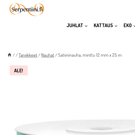
Siirry
sisältöön
JUHLAT
KATTAUS
EKO
/
/
Tarvikkeet
/
Nauhat
/
Satiininauha, minttu 12 mm x 25 m
ALE!