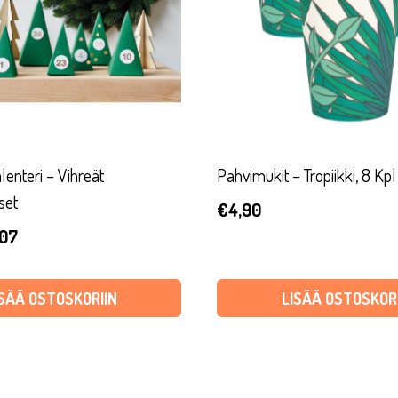
enteri – Vihreät
Pahvimukit – Tropiikki, 8 Kpl
set
€
4,90
uperäinen
Nykyinen
,07
ta
hinta
on:
ISÄÄ OSTOSKORIIN
LISÄÄ OSTOSKORI
,90.
€5,07.