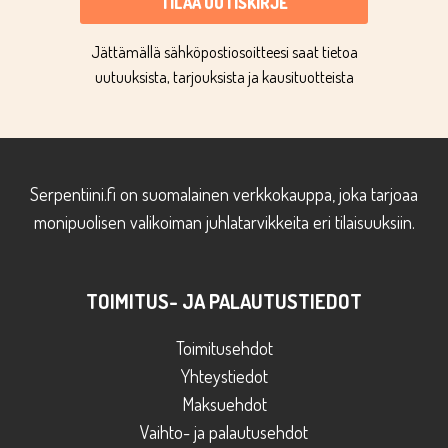
TILAA UUTISKIRJE
Jättämällä sähköpostiosoitteesi saat tietoa
uutuuksista, tarjouksista ja kausituotteista
Serpentiini.fi on suomalainen verkkokauppa, joka tarjoaa
monipuolisen valikoiman juhlatarvikkeita eri tilaisuuksiin.
TOIMITUS- JA PALAUTUSTIEDOT
Toimitusehdot
Yhteystiedot
Maksuehdot
Vaihto- ja palautusehdot