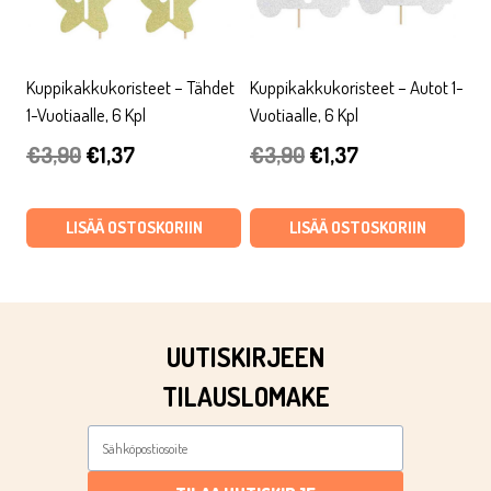
Kuppikakkukoristeet – Tähdet
Kuppikakkukoristeet – Autot 1-
1-Vuotiaalle, 6 Kpl
Vuotiaalle, 6 Kpl
Alkuperäinen
Nykyinen
Alkuperäinen
Nykyinen
€
3,90
€
1,37
€
3,90
€
1,37
hinta
hinta
hinta
hinta
oli:
on:
oli:
on:
LISÄÄ OSTOSKORIIN
LISÄÄ OSTOSKORIIN
€3,90.
€1,37.
€3,90.
€1,37.
UUTISKIRJEEN
TILAUSLOMAKE