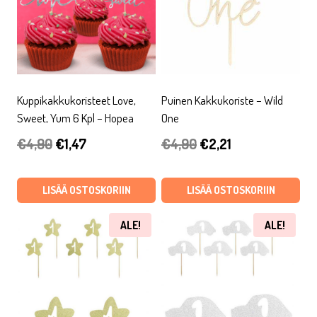
Kuppikakkukoristeet Love,
Puinen Kakkukoriste – Wild
Sweet, Yum 6 Kpl – Hopea
One
Alkuperäinen
Nykyinen
Alkuperäinen
Nykyinen
€
4,90
€
1,47
€
4,90
€
2,21
hinta
hinta
hinta
hinta
oli:
on:
oli:
on:
LISÄÄ OSTOSKORIIN
LISÄÄ OSTOSKORIIN
€4,90.
€1,47.
€4,90.
€2,21.
ALE!
ALE!