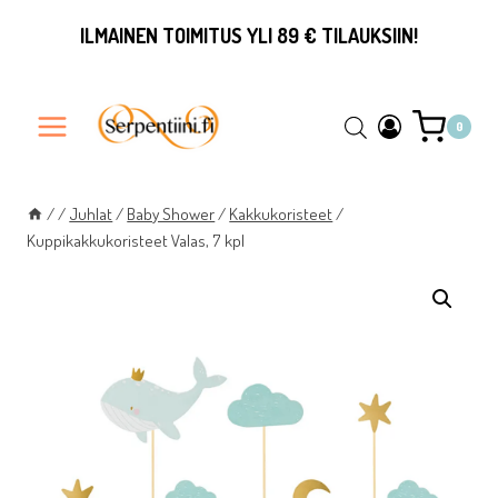
Siirry
ILMAINEN TOIMITUS YLI 89 € TILAUKSIIN!
sisältöön
0
/
/
Juhlat
/
Baby Shower
/
Kakkukoristeet
/
Kuppikakkukoristeet Valas, 7 kpl