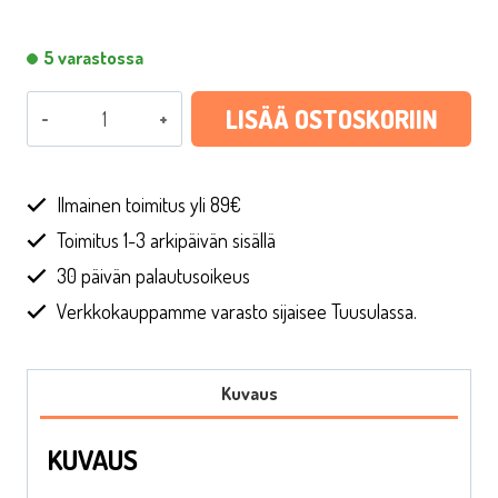
5 varastossa
Kuppikakkukoristeet
LISÄÄ OSTOSKORIIN
Valas,
7
kpl
Ilmainen toimitus yli 89€
määrä
Toimitus 1-3 arkipäivän sisällä
30 päivän palautusoikeus
Verkkokauppamme varasto sijaisee Tuusulassa.
Kuvaus
KUVAUS