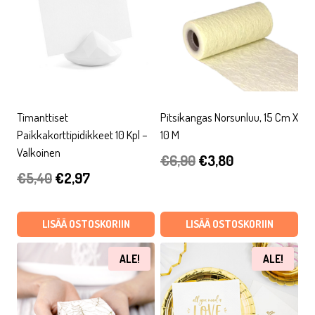
Timanttiset
Pitsikangas Norsunluu, 15 Cm X
Paikkakorttipidikkeet 10 Kpl –
10 M
Valkoinen
Alkuperäinen
Nykyinen
€
6,90
€
3,80
Alkuperäinen
Nykyinen
€
5,40
€
2,97
hinta
hinta
hinta
hinta
oli:
on:
oli:
on:
LISÄÄ OSTOSKORIIN
LISÄÄ OSTOSKORIIN
€6,90.
€3,80.
€5,40.
€2,97.
ALE!
ALE!