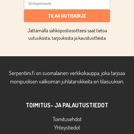
TILAA UUTISKIRJE
Jättämällä sähköpostiosoitteesi saat tietoa
uutuuksista, tarjouksista ja kausituotteista
Serpentiini.fi on suomalainen verkkokauppa, joka tarjoaa
monipuolisen valikoiman juhlatarvikkeita eri tilaisuuksiin.
TOIMITUS- JA PALAUTUSTIEDOT
Toimitusehdot
Yhteystiedot