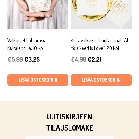
Valkoiset Lahjarasiat
Kultavalkoiset Lautasliinat ”All
Kultalehdillä, 10 Kpl
You Need Is Love”, 20 Kpl
Alkuperäinen
Nykyinen
Alkuperäinen
Nykyinen
€
5,90
€
3,25
€
4,90
€
2,21
hinta
hinta
hinta
hinta
oli:
on:
oli:
on:
LISÄÄ OSTOSKORIIN
LISÄÄ OSTOSKORIIN
€5,90.
€3,25.
€4,90.
€2,21.
UUTISKIRJEEN
TILAUSLOMAKE