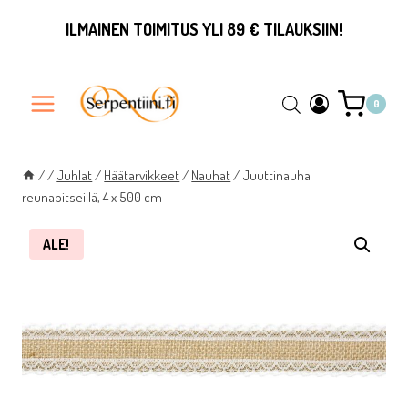
Siirry
ILMAINEN TOIMITUS YLI 89 € TILAUKSIIN!
sisältöön
0
/
/
Juhlat
/
Häätarvikkeet
/
Nauhat
/
Juuttinauha
reunapitseillä, 4 x 500 cm
ALE!