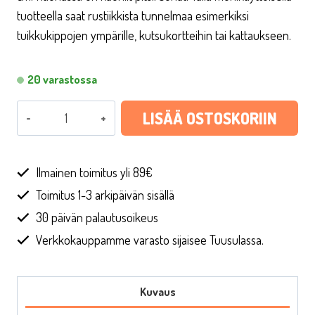
tuotteella saat rustiikkista tunnelmaa esimerkiksi
tuikkukippojen ympärille, kutsukortteihin tai kattaukseen.
20 varastossa
Juuttinauha
LISÄÄ OSTOSKORIIN
reunapitseillä,
4
x
Ilmainen toimitus yli 89€
500
Toimitus 1-3 arkipäivän sisällä
cm
30 päivän palautusoikeus
määrä
Verkkokauppamme varasto sijaisee Tuusulassa.
Kuvaus