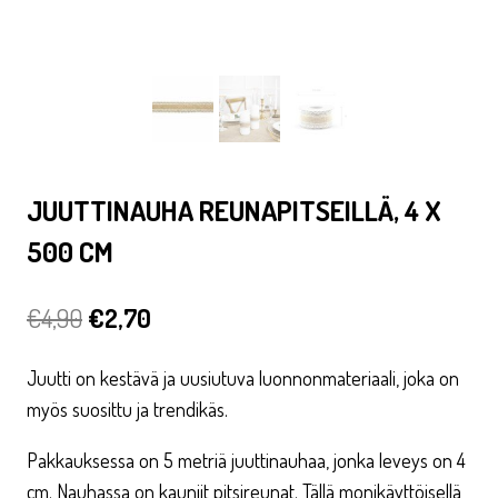
JUUTTINAUHA REUNAPITSEILLÄ, 4 X
500 CM
Alkuperäinen
Nykyinen
€
4,90
€
2,70
hinta
hinta
Juutti on kestävä ja uusiutuva luonnonmateriaali, joka on
oli:
on:
myös suosittu ja trendikäs.
€4,90.
€2,70.
Pakkauksessa on 5 metriä juuttinauhaa, jonka leveys on 4
cm. Nauhassa on kauniit pitsireunat. Tällä monikäyttöisellä