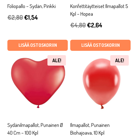
Foliopallo – Sydän, Pinkki
Konfettitäytteiset Ilmapallot 5
Kpl – Hopea
Alkuperäinen
Nykyinen
€
2,80
€
1,54
Alkuperäinen
Nykyinen
€
4,80
€
2,64
hinta
hinta
hinta
hinta
oli:
on:
oli:
on:
LISÄÄ OSTOSKORIIN
LISÄÄ OSTOSKORIIN
€2,80.
€1,54.
€4,80.
€2,64.
ALE!
ALE!
Sydänilmapallot, Punainen Ø
Ilmapallot, Punainen
40 Cm – 100 Kpl
Biohajoava, 10 Kpl