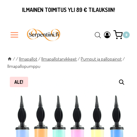
Siirry
ILMAINEN TOIMITUS YLI 89 € TILAUKSIIN!
sisältöön
0
/
/
Ilmapallot
/
Ilmapallotarvikkeet
/
Pumput ja pallopainot
/
Ilmapallopumppu
ALE!