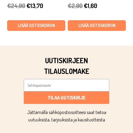
Alkuperäinen
Nykyinen
Alkuperäinen
Nykyinen
€
24,90
€
13,70
€
2,90
€
1,60
hinta
hinta
hinta
hinta
oli:
on:
oli:
on:
LISÄÄ OSTOSKORIIN
LISÄÄ OSTOSKORIIN
€24,90.
€13,70.
€2,90.
€1,60.
UUTISKIRJEEN
TILAUSLOMAKE
TILAA UUTISKIRJE
Jättämällä sähköpostiosoitteesi saat tietoa
uutuuksista, tarjouksista ja kausituotteista