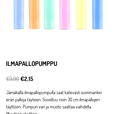
ILMAPALLOPUMPPU
Alkuperäinen
Nykyinen
€
3,90
€
2,15
hinta
hinta
Jämäkällä ilmapallopumpulla saat kätevästi isommankin
oli:
on:
erän palloja täyteen. Soveltuu noin 30 cm ilmapallojen
€3,90.
€2,15.
täyttöön. Pumpun väri ja muoto saattaa vaihdella.
Myydään yksittäin.