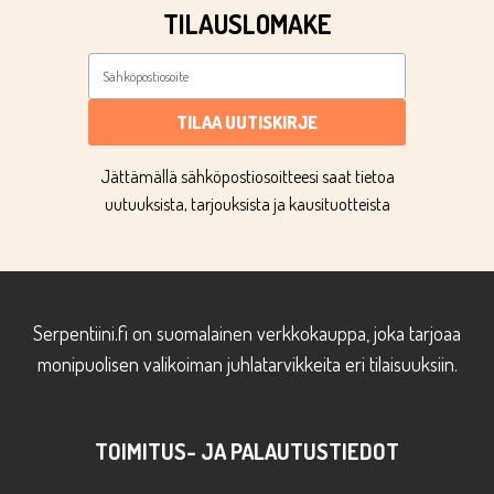
TILAUSLOMAKE
TILAA UUTISKIRJE
Jättämällä sähköpostiosoitteesi saat tietoa
uutuuksista, tarjouksista ja kausituotteista
Serpentiini.fi on suomalainen verkkokauppa, joka tarjoaa
monipuolisen valikoiman juhlatarvikkeita eri tilaisuuksiin.
TOIMITUS- JA PALAUTUSTIEDOT