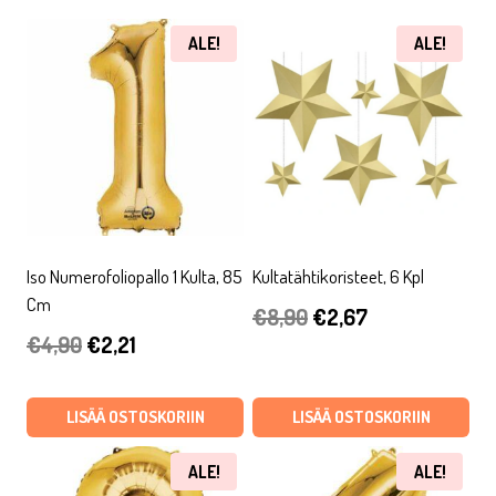
ALE!
ALE!
Iso Numerofoliopallo 1 Kulta, 85
Kultatähtikoristeet, 6 Kpl
Cm
Alkuperäinen
Nykyinen
€
8,90
€
2,67
Alkuperäinen
Nykyinen
€
4,90
€
2,21
hinta
hinta
hinta
hinta
oli:
on:
oli:
on:
LISÄÄ OSTOSKORIIN
LISÄÄ OSTOSKORIIN
€8,90.
€2,67.
€4,90.
€2,21.
ALE!
ALE!