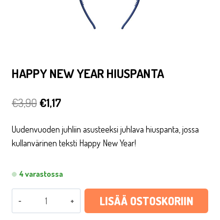
HAPPY NEW YEAR HIUSPANTA
Alkuperäinen
Nykyinen
€
3,90
€
1,17
hinta
hinta
Uudenvuoden juhliin asusteeksi juhlava hiuspanta, jossa
oli:
on:
kullanvärinen teksti Happy New Year!
€3,90.
€1,17.
4 varastossa
Happy
LISÄÄ OSTOSKORIIN
New