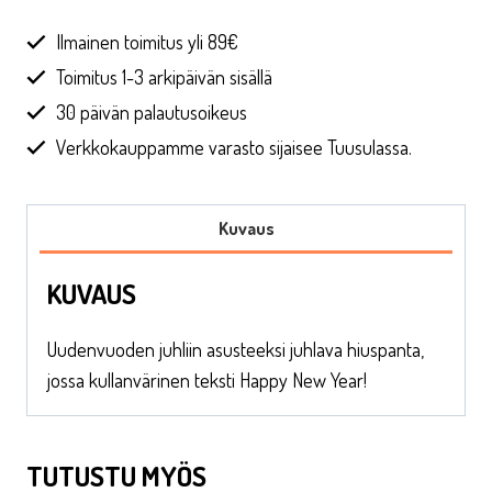
Year
hiuspanta
Ilmainen toimitus yli 89€
määrä
Toimitus 1-3 arkipäivän sisällä
30 päivän palautusoikeus
Verkkokauppamme varasto sijaisee Tuusulassa.
Kuvaus
KUVAUS
Uudenvuoden juhliin asusteeksi juhlava hiuspanta,
jossa kullanvärinen teksti Happy New Year!
TUTUSTU MYÖS