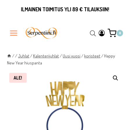
Siirry
ILMAINEN TOIMITUS YLI 89 € TILAUKSIIN!
sisältöön
0
/
/
Juhlat
/
Kalenterijuhlat
/
Uusi vuosi
/
koristeet
/
Happy
New Year hiuspanta
ALE!