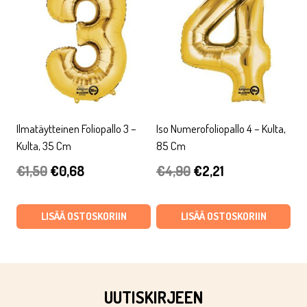
Ilmatäytteinen Foliopallo 3 –
Iso Numerofoliopallo 4 – Kulta,
Kulta, 35 Cm
85 Cm
Alkuperäinen
Nykyinen
Alkuperäinen
Nykyinen
€
1,50
€
0,68
€
4,90
€
2,21
hinta
hinta
hinta
hinta
oli:
on:
oli:
on:
LISÄÄ OSTOSKORIIN
LISÄÄ OSTOSKORIIN
€1,50.
€0,68.
€4,90.
€2,21.
UUTISKIRJEEN