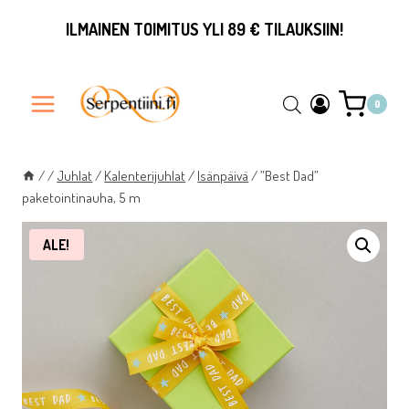
Siirry
ILMAINEN TOIMITUS YLI 89 € TILAUKSIIN!
sisältöön
0
/
/
Juhlat
/
Kalenterijuhlat
/
Isänpäivä
/
”Best Dad”
paketointinauha, 5 m
ALE!