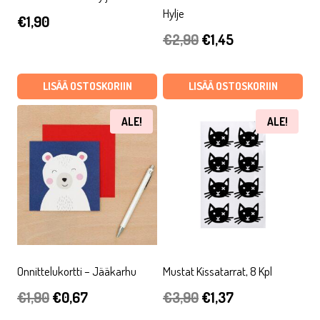
Hylje
€
1,90
Alkuperäinen
Nykyinen
€
2,90
€
1,45
hinta
hinta
oli:
on:
LISÄÄ OSTOSKORIIN
LISÄÄ OSTOSKORIIN
€2,90.
€1,45.
ALE!
ALE!
Onnittelukortti – Jääkarhu
Mustat Kissatarrat, 8 Kpl
Alkuperäinen
Nykyinen
Alkuperäinen
Nykyinen
€
1,90
€
0,67
€
3,90
€
1,37
hinta
hinta
hinta
hinta