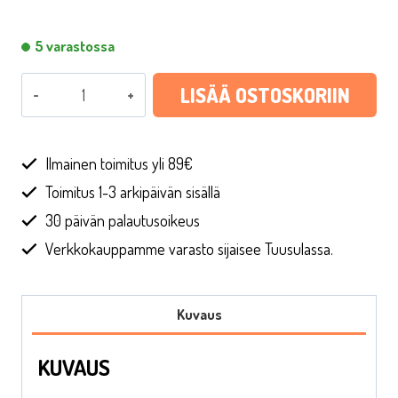
5 varastossa
"Best
LISÄÄ OSTOSKORIIN
Dad"
paketointinauha,
5
Ilmainen toimitus yli 89€
m
Toimitus 1-3 arkipäivän sisällä
määrä
30 päivän palautusoikeus
Verkkokauppamme varasto sijaisee Tuusulassa.
Kuvaus
KUVAUS