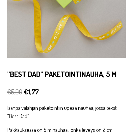
”BEST DAD” PAKETOINTINAUHA, 5 M
Alkuperäinen
Nykyinen
€
5,90
€
1,77
hinta
hinta
Isänpäivälahjan paketointiin upeaa nauhaa, jossa teksti
oli:
on:
”Best Dad”.
€5,90.
€1,77.
Pakkauksessa on 5 m nauhaa, jonka leveys on 2 cm.