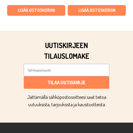
oli:
on:
oli:
on:
LISÄÄ OSTOSKORIIN
LISÄÄ OSTOSKORIIN
€1,90.
€0,67.
€3,90.
€1,37.
UUTISKIRJEEN
TILAUSLOMAKE
TILAA UUTISKIRJE
Jättämällä sähköpostiosoitteesi saat tietoa
uutuuksista, tarjouksista ja kausituotteista