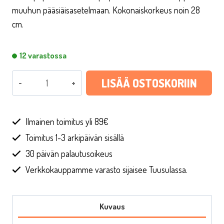
oli:
on:
muuhun pääsiäisasetelmaan. Kokonaiskorkeus noin 28
€1,90.
€0,57.
cm.
12 varastossa
Pääsiäisen
LISÄÄ OSTOSKORIIN
pupukoriste
tikulla,
1
Ilmainen toimitus yli 89€
kpl
Toimitus 1-3 arkipäivän sisällä
määrä
30 päivän palautusoikeus
Verkkokauppamme varasto sijaisee Tuusulassa.
Kuvaus