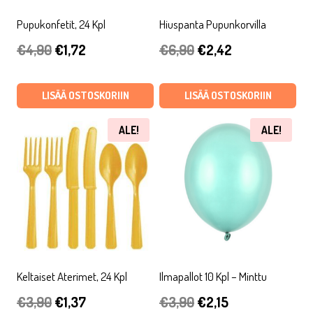
Pupukonfetit, 24 Kpl
Hiuspanta Pupunkorvilla
Alkuperäinen
Nykyinen
Alkuperäinen
Nykyinen
€
4,90
€
1,72
€
6,90
€
2,42
hinta
hinta
hinta
hinta
oli:
on:
oli:
on:
LISÄÄ OSTOSKORIIN
LISÄÄ OSTOSKORIIN
€4,90.
€1,72.
€6,90.
€2,42.
ALE!
ALE!
Keltaiset Aterimet, 24 Kpl
Ilmapallot 10 Kpl – Minttu
Alkuperäinen
Nykyinen
Alkuperäinen
Nykyinen
€
3,90
€
1,37
€
3,90
€
2,15