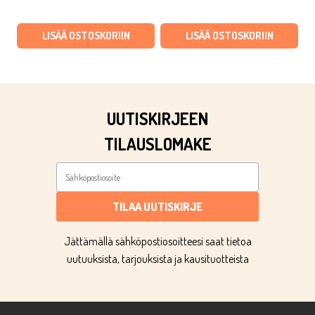
hinta
hinta
hinta
hinta
oli:
on:
oli:
on:
LISÄÄ OSTOSKORIIN
LISÄÄ OSTOSKORIIN
€3,90.
€1,37.
€3,90.
€2,15.
UUTISKIRJEEN
TILAUSLOMAKE
TILAA UUTISKIRJE
Jättämällä sähköpostiosoitteesi saat tietoa
uutuuksista, tarjouksista ja kausituotteista