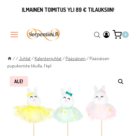
Siirry
ILMAINEN TOIMITUS YLI 89 € TILAUKSIIN!
sisältöön
0
/
/
Juhlat
/
Kalenterijuhlat
/
Pääsiäinen
/
Pääsiäisen
pupukoriste tikulla, 1 kpl
ALE!