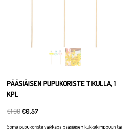
PÄÄSIÄISEN PUPUKORISTE TIKULLA, 1
KPL
Alkuperäinen
Nykyinen
€
1,90
€
0,57
hinta
hinta
Soma pupukoriste vaikkapa pääsiäisen kukkakimppuun tai