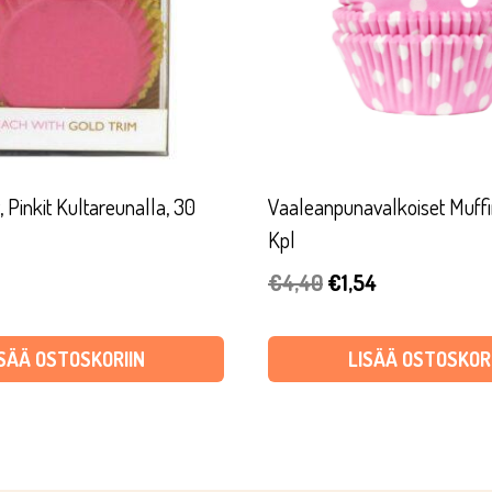
, Pinkit Kultareunalla, 30
Vaaleanpunavalkoiset Muffi
Kpl
Alkuperäinen
Nykyinen
€
4,40
€
1,54
hinta
hinta
oli:
on:
ISÄÄ OSTOSKORIIN
LISÄÄ OSTOSKORI
€4,40.
€1,54.