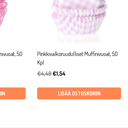
nivuoat, 50
Pinkkivalkoruudulliset Muffinivuoat, 50
Kpl
Alkuperäinen
Nykyinen
€
4,40
€
1,54
hinta
hinta
oli:
on:
IN
LISÄÄ OSTOSKORIIN
€4,40.
€1,54.