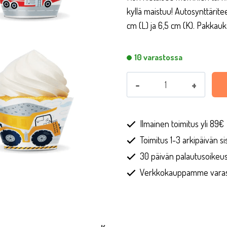
oli:
on:
kyllä maistuu! Autosynttärite
€3,90.
€1,37.
cm (L) ja 6,5 cm (K). Pakkauk
10 varastossa
Muffinikääreet
6
kpl
-
Ilmainen toimitus yli 89€
Autot
Toimitus 1-3 arkipäivän sis
ja
30 päivän palautusoikeu
koneet
Verkkokauppamme varasto
määrä