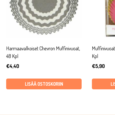
Harmaavalkoiset Chevron Muffinivuoat,
Muffinivuoat
48 Kpl
Kpl
€
4,40
€
5,90
LISÄÄ OSTOSKORIIN
L