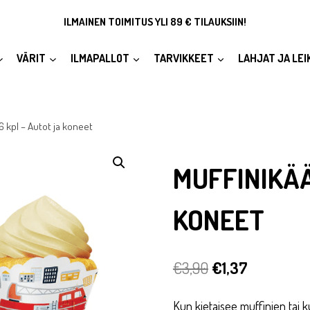
ILMAINEN TOIMITUS YLI 89 € TILAUKSIIN!
VÄRIT
ILMAPALLOT
TARVIKKEET
LAHJAT JA LEI
6 kpl – Autot ja koneet
MUFFINIKÄÄ
KONEET
Alkuperäinen
Nykyinen
€
3,90
€
1,37
hinta
hinta
Kun kietaisee muffinien tai 