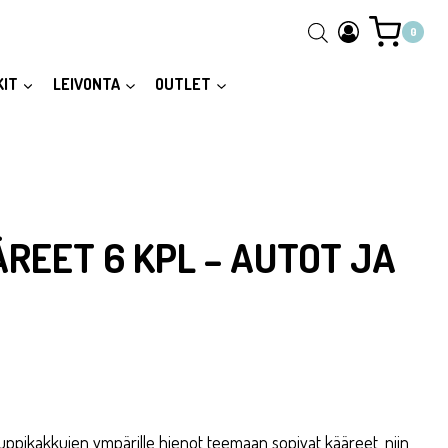
0
KIT
LEIVONTA
OUTLET
REET 6 KPL – AUTOT JA
kuppikakkujen ympärille hienot teemaan sopivat kääreet, niin