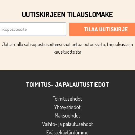
UUTISKIRJEEN TILAUSLOMAKE
TILAA UUTISKIRJE
Jättämällä sähköpostiosoitteesi saat tietoa uutuuksista, tarjouksista ja
kausituotteista
TOIMITUS- JA PALAUTUSTIEDOT
Toimitusehdot
Yhteystiedot
Maksuehdot
Vaihto- ja palautusehdot
Evästekäytäntömme