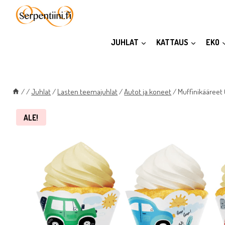
Siirry
sisältöön
JUHLAT
KATTAUS
EKO
/
/
Juhlat
/
Lasten teemajuhlat
/
Autot ja koneet
/
Muffinikääreet 
ALE!