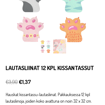
LAUTASLIINAT 12 KPL KISSANTASSUT
Alkuperäinen
Nykyinen
€
3,90
€
1,37
hinta
hinta
Hauskat kissantassu-lautasliinat. Pakkauksessa 12 kpl
oli:
on:
lautasliinoja, joiden koko avattuna on noin 32 x 32 cm.