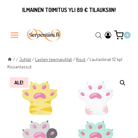
Siirry
ILMAINEN TOIMITUS YLI 89 € TILAUKSIIN!
sisältöön
0
/
/
Juhlat
/
Lasten teemajuhlat
/
Kisut
/
Lautasliinat 12 kpl
Kissantassut
ALE!