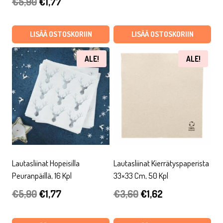
Alkuperäinen
Nykyinen
€
5,90
€
1,77
hinta
hinta
hinta
hinta
oli:
on:
oli:
on:
LISÄÄ OSTOSKORIIN
LISÄÄ OSTOSKORIIN
€4,90.
€1,72.
€5,90.
€1,77.
ALE!
ALE!
Lautasliinat Hopeisilla
Lautasliinat Kierrätyspaperista
Peuranpäillä, 16 Kpl
33×33 Cm, 50 Kpl
Alkuperäinen
Nykyinen
Alkuperäinen
Nykyinen
€
5,90
€
1,77
€
3,60
€
1,62
hinta
hinta
hinta
hinta