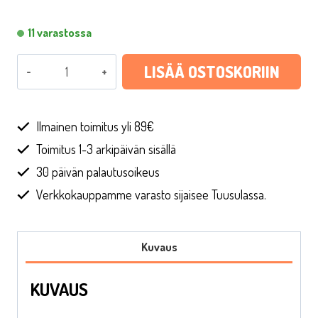
€3,90.
€1,37.
11 varastossa
Lautasliinat
LISÄÄ OSTOSKORIIN
12
kpl
Kissantassut
Ilmainen toimitus yli 89€
määrä
Toimitus 1-3 arkipäivän sisällä
30 päivän palautusoikeus
Verkkokauppamme varasto sijaisee Tuusulassa.
Kuvaus
KUVAUS