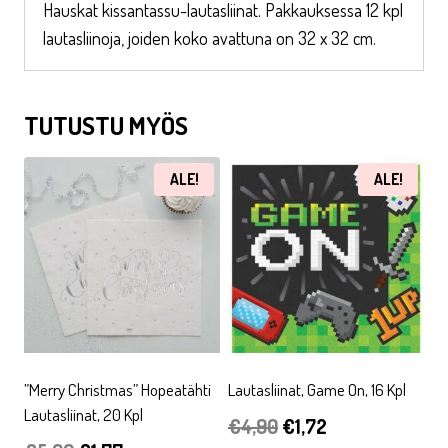
Hauskat kissantassu-lautasliinat. Pakkauksessa 12 kpl
lautasliinoja, joiden koko avattuna on 32 x 32 cm.
TUTUSTU MYÖS
ALE!
ALE!
”Merry Christmas” Hopeatähti
Lautasliinat, Game On, 16 Kpl
Lautasliinat, 20 Kpl
Alkuperäinen
Nykyinen
€
4,90
€
1,72