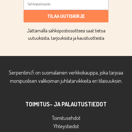
TILAA UUTISKIRJE
Jättämällä sähköpostiosoitteesi saat tietoa
uutuuksista, tarjouksista ja kausituotteista
Serpentiini.fi on suomalainen verkkokauppa, joka tarjoaa
monipuolisen valikoiman juhlatarvikkeita eri tilaisuuksiin.
TOIMITUS- JA PALAUTUSTIEDOT
Toimitusehdot
Yhteystiedot