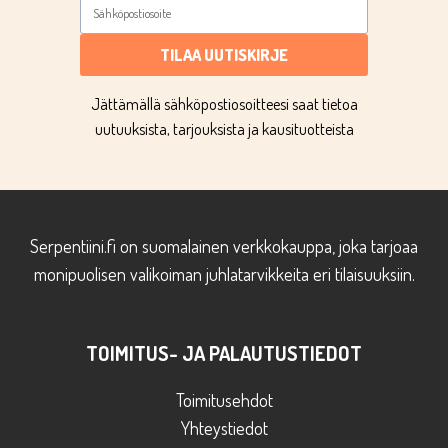
TILAA UUTISKIRJE
Jättämällä sähköpostiosoitteesi saat tietoa
uutuuksista, tarjouksista ja kausituotteista
Serpentiini.fi on suomalainen verkkokauppa, joka tarjoaa
monipuolisen valikoiman juhlatarvikkeita eri tilaisuuksiin.
TOIMITUS- JA PALAUTUSTIEDOT
Toimitusehdot
Yhteystiedot